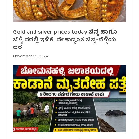
Gold and silver prices today ಚಿನ್ನ ಹಾಗೂ
ಬೆಳ್ಳಿ ದರಲ್ಲಿ ಇಳಿಕೆ :ದೇಶಾದ್ಯಂತ ಚಿನ್ನ-ಬೆಳ್ಳಿಯ
ದರ
November 11, 2024