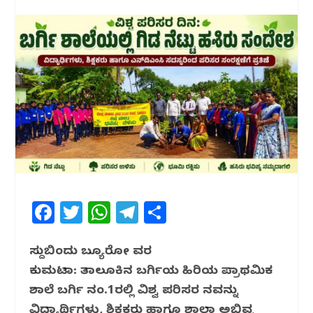
F
T
W
T
S
a
w
h
el
h
c
itt
at
e
ar
ಸುದ್ದಿಬಿಂದು ಬ್ಯೂರೋ ವರದಿ
ಕುಮಟಾ: ತಾಲೂಕಿನ ಬರ್ಗಿಯ ಹಿರಿಯ ಪ್ರಾಥಮಿಕ
e
e
s
g
e
ಶಾಲೆ ಬರ್ಗಿ ನಂ.1ರಲ್ಲಿ ವಿಶ್ವ ಪರಿಸರ ದಿನವನ್ನು
b
r
A
ra
ವಿದ್ಯಾರ್ಥಿಗಳು, ಶಿಕ್ಷಕರು ಹಾಗೂ ಶಾಲಾ ಅಭಿವೃದ್ಧಿ