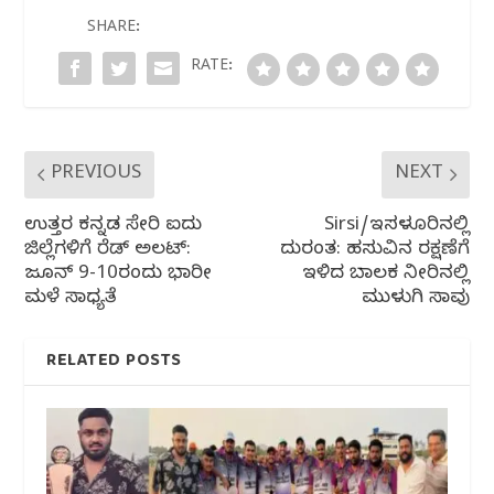
o
p
m
SHARE:
o
p
RATE:
k
PREVIOUS
NEXT
ಉತ್ತರ ಕನ್ನಡ ಸೇರಿ ಐದು
Sirsi/ಇಸಳೂರಿನಲ್ಲಿ
ಜಿಲ್ಲೆಗಳಿಗೆ ರೆಡ್ ಅಲರ್ಟ್:
ದುರಂತ: ಹಸುವಿನ ರಕ್ಷಣೆಗೆ
ಜೂನ್ 9-10ರಂದು ಭಾರೀ
ಇಳಿದ ಬಾಲಕ ನೀರಿನಲ್ಲಿ
ಮಳೆ ಸಾಧ್ಯತೆ
ಮುಳುಗಿ ಸಾವು
RELATED POSTS