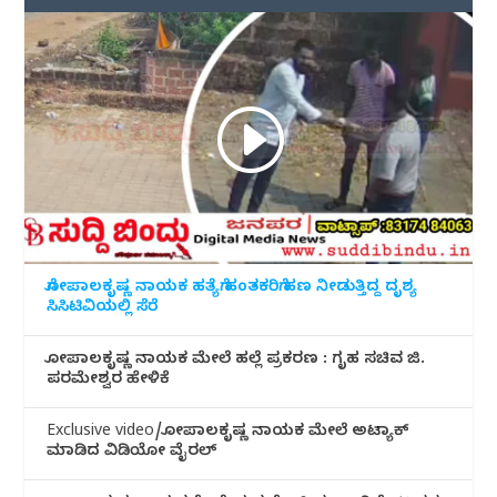
ಗೋಪಾಲಕೃಷ್ಣ ನಾಯಕ ಹತ್ಯೆಗೆ ಹಂತಕರಿಗೆ ಹಣ ನೀಡುತ್ತಿದ್ದ ದೃಶ್ಯ
ಸಿಸಿಟಿವಿಯಲ್ಲಿ ಸೆರೆ
ಗೋಪಾಲಕೃಷ್ಣ ನಾಯಕ ಮೇಲೆ ಹಲ್ಲೆ ಪ್ರಕರಣ : ಗೃಹ ಸಚಿವ ಜಿ.
ಪರಮೇಶ್ವರ ಹೇಳಿಕೆ
Exclusive video/ಗೋಪಾಲಕೃಷ್ಣ ನಾಯಕ ಮೇಲೆ ಅಟ್ಯಾಕ್
ಮಾಡಿದ ವಿಡಿಯೋ ವೈರಲ್