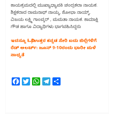
ಕಾರ್ಯಕ್ರಮದಲ್ಲಿ ಮುಖ್ಯಾಧ್ಯಾಪಕಿ ಚಂದ್ರಕಲಾ ನಾಯಕ.
ಶಿಕ್ಷಕರಾದ ರಾಮನಾಥ್ ನಾಯ್ಕ, ಶೋಭಾ ನಾಯ್ಕ್,
ವಿಜಯ ಲಕ್ಷ್ಮಿ ಗಾಂವ್ಕರ್ , ಮಮತಾ ನಾಯಕ. ಕಾಮಾಕ್ಷಿ
ಗೌಡ ಹಾಗೂ ವಿದ್ಯಾರ್ಥಿಗಳು ಭಾಗವಹಿಸಿದ್ದರು
ಇದನ್ನೂ ಓದಿ/ಉತ್ತರ ಕನ್ನಡ ಸೇರಿ ಐದು ಜಿಲ್ಲೆಗಳಿಗೆ
ರೆಡ್ ಅಲರ್ಟ್: ಜೂನ್ 9-10ರಂದು ಭಾರೀ ಮಳೆ
ಸಾಧ್ಯತೆ
F
T
W
T
S
a
w
h
el
h
c
itt
at
e
ar
e
e
s
g
e
b
r
A
ra