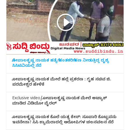
ಗೋಪಾಲಕೃಷ್ಣ ನಾಯಕ ಹತ್ಯೆಗೆ ಹಂತಕರಿಗೆ ಹಣ ನೀಡುತ್ತಿದ್ದ ದೃಶ್ಯ
ಸಿಸಿಟಿವಿಯಲ್ಲಿ ಸೆರೆ
ಗೋಪಾಲಕೃಷ್ಣ ನಾಯಕ ಮೇಲೆ ಹಲ್ಲೆ ಪ್ರಕರಣ : ಗೃಹ ಸಚಿವ ಜಿ.
ಪರಮೇಶ್ವರ ಹೇಳಿಕೆ
Exclusive video/ಗೋಪಾಲಕೃಷ್ಣ ನಾಯಕ ಮೇಲೆ ಅಟ್ಯಾಕ್
ಮಾಡಿದ ವಿಡಿಯೋ ವೈರಲ್
ಗೋಪಾಲಕೃಷ್ಣ ನಾಯಕ ಕೊಲೆ ಯತ್ನ ಕೇಸ್: ಸೂಪಾರಿ ಕೊಟ್ಟವನು
ಇವನೇನಾ? ಸಿಸಿ ಕ್ಯಾಮೆರಾದಲ್ಲಿ ಆರೋಪಿಗಳ ಚಲನವಲನ ಸೆರೆ