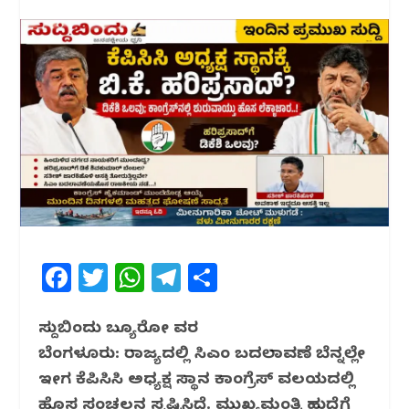
F
T
W
T
S
a
w
h
el
h
c
itt
at
e
ar
ಸುದ್ದಿಬಿಂದು ಬ್ಯೂರೋ ವರದಿ
ಬೆಂಗಳೂರು: ರಾಜ್ಯದಲ್ಲಿ ಸಿಎಂ ಬದಲಾವಣೆ ಬೆನ್ನಲ್ಲೇ
e
e
s
g
e
ಇದೀಗ ಕೆಪಿಸಿಸಿ ಅಧ್ಯಕ್ಷ ಸ್ಥಾನ ಕಾಂಗ್ರೆಸ್ ವಲಯದಲ್ಲಿ
b
r
A
ra
ಹೊಸ ಸಂಚಲನ ಸೃಷ್ಟಿಸಿದೆ. ಮುಖ್ಯಮಂತ್ರಿ ಹುದ್ದೆಗೆ