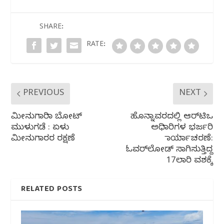
b
r
A
ra
o
p
m
SHARE:
o
p
RATE:
k
PREVIOUS
NEXT
ಮೀನುಗಾರಿಕಾ ಬೋಟ್
ಹೊನ್ನಾವರದಲ್ಲಿ ಆರ್‌ಟಿಒ
ಮುಳುಗಡೆ : ಏಳು
ಅಧಿಕಾರಿಗಳ ಭರ್ಜರಿ
ಮೀನುಗಾರರ ರಕ್ಷಣೆ
ಕಾರ್ಯಾಚರಣೆ:
ಓವರ್‌ಲೋಡ್ ಸಾಗಿಸುತ್ತಿದ್ದ
17ಲಾರಿ ವಶಕ್ಕೆ
RELATED POSTS