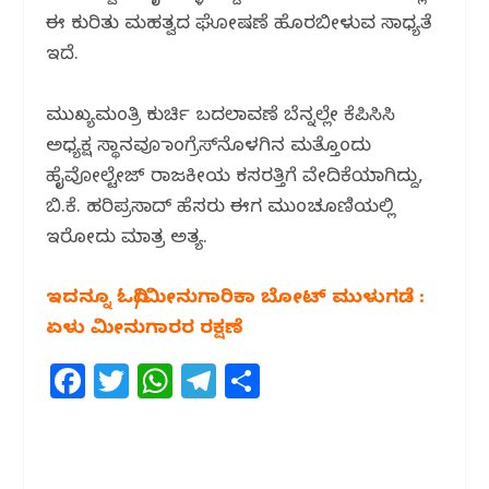
ಈ ಕುರಿತು ಮಹತ್ವದ ಘೋಷಣೆ ಹೊರಬೀಳುವ ಸಾಧ್ಯತೆ
ಇದೆ.
ಮುಖ್ಯಮಂತ್ರಿ ಕುರ್ಚಿ ಬದಲಾವಣೆ ಬೆನ್ನಲ್ಲೇ ಕೆಪಿಸಿಸಿ
ಅಧ್ಯಕ್ಷ ಸ್ಥಾನವೂ ಕಾಂಗ್ರೆಸ್‌ನೊಳಗಿನ ಮತ್ತೊಂದು
ಹೈವೋಲ್ಟೇಜ್ ರಾಜಕೀಯ ಕಸರತ್ತಿಗೆ ವೇದಿಕೆಯಾಗಿದ್ದು,
ಬಿ.ಕೆ. ಹರಿಪ್ರಸಾದ್ ಹೆಸರು ಈಗ ಮುಂಚೂಣಿಯಲ್ಲಿ
ಇರೋದು ಮಾತ್ರ ಅತ್ಯ.
ಇದನ್ನೂ ಓದಿ/ಮೀನುಗಾರಿಕಾ ಬೋಟ್ ಮುಳುಗಡೆ :
ಏಳು ಮೀನುಗಾರರ ರಕ್ಷಣೆ
F
T
W
T
S
a
w
h
el
h
c
itt
at
e
ar
e
e
s
g
e