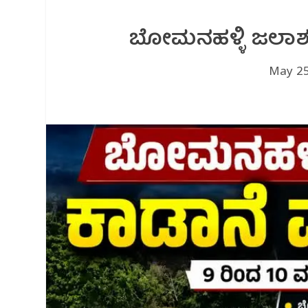
ಬೋಮನಹಳ್ಳಿ ಜಲಾಶಯ
May 25