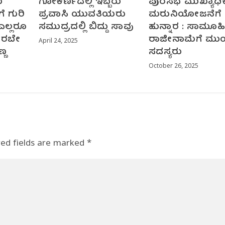
ು
ಗೋಕರ್ಣದಲ್ಲಿ ಇಬ್ಬರು
ಪುರಸಭೆ ಮುಖ್ಯಾಧಿ
 ಗುರಿ
ಪ್ರವಾಸಿ ಯುವತಿಯರು
ಮರುನಿಯೋಜನೆಗೆ
ಎಲ್ಲರೂ
ಸಮುದ್ರದಲ್ಲಿ ಬಿದ್ದು ಸಾವು
ಹುನ್ನಾರ : ಸಾಮೂಹ
ಿರಬೇ
ರಾಜೀನಾಮೆಗೆ ಮು
April 24, 2025
್ಣ
ಸದಸ್ಯರು
October 26, 2025
red fields are marked
*