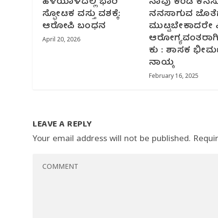
ಹಳಿಯಾಳದಲ್ಲಿ ಭಾರಿ
ನಾವು ಕಂಡ ಕನಸ
ಸ್ಫೋಟಕ ವಸ್ತು ವಶಕ್ಕೆ:
ನನಸಾಗುವ ಜೊತೆಗೆ
ಆರೋಪಿ ಬಂಧನ
ಮುಟ್ಟಬೇಕಾದರೇ 
ಆರೋಗ್ಯವಂತರಾಗ
April 20, 2026
ಕು : ಶಾಸಕ ಭೀಮಣ
ನಾಯ್ಕ
February 16, 2025
LEAVE A REPLY
Your email address will not be published.
Requi