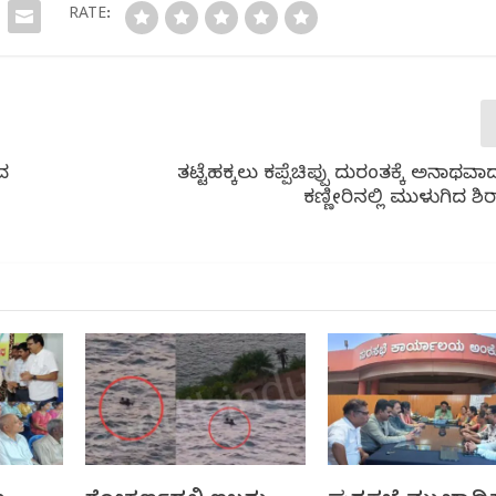
RATE:
ಿವ
ತಟ್ಟೆಹಕ್ಕಲು ಕಪ್ಪೆಚಿಪ್ಪು ದುರಂತಕ್ಕೆ ಅನಾಥವ
ಕಣ್ಣೀರಿನಲ್ಲಿ ಮುಳುಗಿದ ಶಿ