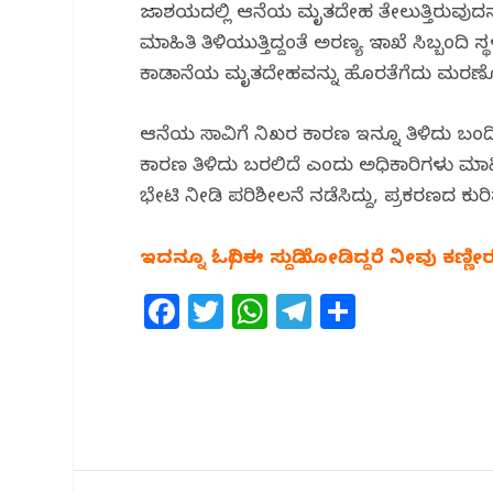
o
p
m
ಜಲಾಶಯದಲ್ಲಿ ಆನೆಯ ಮೃತದೇಹ ತೇಲುತ್ತಿರುವುದನ್ನು
o
p
ಮಾಹಿತಿ ತಿಳಿಯುತ್ತಿದ್ದಂತೆ ಅರಣ್ಯ ಇಲಾಖೆ ಸಿಬ್ಬಂದಿ
k
ಕಾಡಾನೆಯ ಮೃತದೇಹವನ್ನು ಹೊರತೆಗೆದು ಮರಣೋತ್
ಆನೆಯ ಸಾವಿಗೆ ನಿಖರ ಕಾರಣ ಇನ್ನೂ ತಿಳಿದು ಬಂ
ಕಾರಣ ತಿಳಿದು ಬರಲಿದೆ ಎಂದು ಅಧಿಕಾರಿಗಳು ಮಾಹಿತ
ಭೇಟಿ ನೀಡಿ ಪರಿಶೀಲನೆ ನಡೆಸಿದ್ದು, ಪ್ರಕರಣದ ಕುರಿ
ಇದನ್ನೂ ಓದಿ/ ಈ ಸುದ್ದಿ ನೋಡಿದ್ದರೆ ನೀವು ಕಣ್ಣೀರ
F
T
W
T
S
a
w
h
el
h
c
itt
at
e
ar
e
e
s
g
e
b
r
A
ra
o
p
m