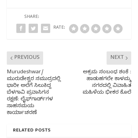
b
r
A
ra
o
p
m
SHARE:
o
p
RATE:
k
PREVIOUS
NEXT
Murudeshwar/
ಅಕ್ರಮ ಸಂಬಂಧ ಶಂಕೆ :
ಮುರುಡೇಶ್ವರ ಸಮುದ್ರದಲ್ಲಿ
ಹಾಡುಹಗಲೇ ಕಾಳಮ್ಮ
ಭಾರೀ ಅಲೆಗೆ ಸಿಲುಕಿದ್ದ
ನಗರದಲ್ಲಿ ವಿವಾಹಿತ
ಬೆಳಗಾವಿ ಪ್ರವಾಸಿಗನ
ಮಹಿಳೆಯ ಭೀಕರ ಕೊಲೆ
ರಕ್ಷಣೆ: ಲೈಫ್‌ಗಾರ್ಡ್‌ಗಳ
ಸಾಹಸಮಯ
ಕಾರ್ಯಾಚರಣೆ
RELATED POSTS