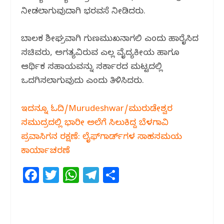
ನೀಡಲಾಗುವುದಾಗಿ ಭರವಸೆ ನೀಡಿದರು.
ಬಾಲಕ ಶೀಘ್ರವಾಗಿ ಗುಣಮುಖನಾಗಲಿ ಎಂದು ಹಾರೈಸಿದ
ಸಚಿವರು, ಅಗತ್ಯವಿರುವ ಎಲ್ಲ ವೈದ್ಯಕೀಯ ಹಾಗೂ
ಆರ್ಥಿಕ ಸಹಾಯವನ್ನು ಸರ್ಕಾರದ ಮಟ್ಟದಲ್ಲಿ
ಒದಗಿಸಲಾಗುವುದು ಎಂದು ತಿಳಿಸಿದರು.
ಇದನ್ನೂ ಓದಿ/Murudeshwar/ಮುರುಡೇಶ್ವರ
ಸಮುದ್ರದಲ್ಲಿ ಭಾರೀ ಅಲೆಗೆ ಸಿಲುಕಿದ್ದ ಬೆಳಗಾವಿ
ಪ್ರವಾಸಿಗನ ರಕ್ಷಣೆ: ಲೈಫ್‌ಗಾರ್ಡ್‌ಗಳ ಸಾಹಸಮಯ
ಕಾರ್ಯಾಚರಣೆ
F
T
W
T
S
a
w
h
el
h
c
itt
at
e
ar
e
e
s
g
e