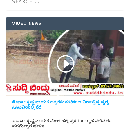
VIDEO NEWS
ಗೋಪಾಲಕೃಷ್ಣ ನಾಯಕ ಹತ್ಯೆಗೆ ಹಂತಕರಿಗೆ ಹಣ ನೀಡುತ್ತಿದ್ದ ದೃಶ್ಯ
ಸಿಸಿಟಿವಿಯಲ್ಲಿ ಸೆರೆ
ಗೋಪಾಲಕೃಷ್ಣ ನಾಯಕ ಮೇಲೆ ಹಲ್ಲೆ ಪ್ರಕರಣ : ಗೃಹ ಸಚಿವ ಜಿ.
ಪರಮೇಶ್ವರ ಹೇಳಿಕೆ