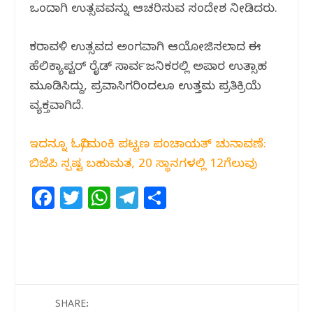
ಒಂದಾಗಿ ಉತ್ಸವವನ್ನು ಆಚರಿಸುವ ಸಂದೇಶ ನೀಡಿದರು.
ಕರಾವಳಿ ಉತ್ಸವದ ಅಂಗವಾಗಿ ಆಯೋಜಿಸಲಾದ ಈ
ಹೆಲಿಕ್ಯಾಪ್ಟರ್ ರೈಡ್ ಸಾರ್ವಜನಿಕರಲ್ಲಿ ಅಪಾರ ಉತ್ಸಾಹ
ಮೂಡಿಸಿದ್ದು, ಪ್ರವಾಸಿಗರಿಂದಲೂ ಉತ್ತಮ ಪ್ರತಿಕ್ರಿಯೆ
ವ್ಯಕ್ತವಾಗಿದೆ.
ಇದನ್ನೂ ಓದಿ/ಮಂಕಿ ಪಟ್ಟಣ ಪಂಚಾಯತ್ ಚುನಾವಣೆ:
ಬಿಜೆಪಿ ಸ್ಪಷ್ಟ ಬಹುಮತ, 20 ಸ್ಥಾನಗಳಲ್ಲಿ 12ಗೆಲುವು
F
T
W
T
S
a
w
h
el
h
c
itt
at
e
ar
e
e
s
g
e
b
r
A
ra
o
p
m
SHARE: