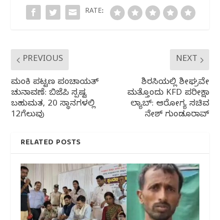
o
p
RATE:
k
PREVIOUS
NEXT
ಮಂಕಿ ಪಟ್ಟಣ ಪಂಚಾಯತ್
ಶಿರಸಿಯಲ್ಲಿ ಶೀಘ್ರವೇ
ಚುನಾವಣೆ: ಬಿಜೆಪಿ ಸ್ಪಷ್ಟ
ಮತ್ತೊಂದು KFD ಪರೀಕ್ಷಾ
ಬಹುಮತ, 20 ಸ್ಥಾನಗಳಲ್ಲಿ
ಲ್ಯಾಬ್: ಆರೋಗ್ಯ ಸಚಿವ
12ಗೆಲುವು
ದಿನೇಶ್ ಗುಂಡೂರಾವ್
RELATED POSTS