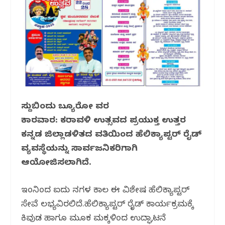
o
p
m
o
p
k
ಸುದ್ದಿಬಿಂದು ಬ್ಯೂರೋ ವರದಿ
ಕಾರವಾರ: ಕರಾವಳಿ ಉತ್ಸವದ ಪ್ರಯುಕ್ತ ಉತ್ತರ
ಕನ್ನಡ ಜಿಲ್ಲಾಡಳಿತದ ವತಿಯಿಂದ ಹೆಲಿಕ್ಯಾಪ್ಟರ್ ರೈಡ್
ವ್ಯವಸ್ಥೆಯನ್ನು ಸಾರ್ವಜನಿಕರಿಗಾಗಿ
ಆಯೋಜಿಸಲಾಗಿದೆ.
ಇಂದಿನಿಂದ ಐದು ದಿನಗಳ ಕಾಲ ಈ ವಿಶೇಷ ಹೆಲಿಕ್ಯಾಪ್ಟರ್
ಸೇವೆ ಲಭ್ಯವಿರಲಿದೆ.ಹೆಲಿಕ್ಯಾಪ್ಟರ್ ರೈಡ್ ಕಾರ್ಯಕ್ರಮಕ್ಕೆ
ಕಿವುಡ ಹಾಗೂ ಮೂಕ ಮಕ್ಕಳಿಂದ ಉದ್ಘಾಟನೆ