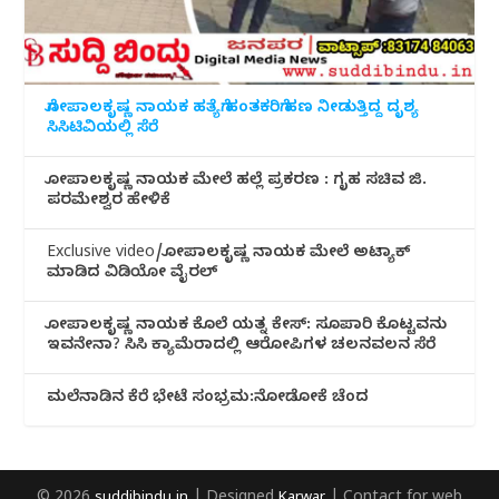
ಗೋಪಾಲಕೃಷ್ಣ ನಾಯಕ ಹತ್ಯೆಗೆ ಹಂತಕರಿಗೆ ಹಣ ನೀಡುತ್ತಿದ್ದ ದೃಶ್ಯ
ಸಿಸಿಟಿವಿಯಲ್ಲಿ ಸೆರೆ
ಗೋಪಾಲಕೃಷ್ಣ ನಾಯಕ ಮೇಲೆ ಹಲ್ಲೆ ಪ್ರಕರಣ : ಗೃಹ ಸಚಿವ ಜಿ.
ಪರಮೇಶ್ವರ ಹೇಳಿಕೆ
Exclusive video/ಗೋಪಾಲಕೃಷ್ಣ ನಾಯಕ ಮೇಲೆ ಅಟ್ಯಾಕ್
ಮಾಡಿದ ವಿಡಿಯೋ ವೈರಲ್
ಗೋಪಾಲಕೃಷ್ಣ ನಾಯಕ ಕೊಲೆ ಯತ್ನ ಕೇಸ್: ಸೂಪಾರಿ ಕೊಟ್ಟವನು
ಇವನೇನಾ? ಸಿಸಿ ಕ್ಯಾಮೆರಾದಲ್ಲಿ ಆರೋಪಿಗಳ ಚಲನವಲನ ಸೆರೆ
ಮಲೆನಾಡಿ‌ನ ಕೆರೆ ಭೇಟೆ ಸಂಭ್ರಮ:ನೋಡೋಕೆ ಚೆಂದ