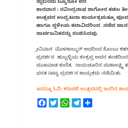
ಸುದ್ದಿಬಿಂದು ಬ್ಯೂರೋ ವರದಿ
ಕಾರವಾರ : ರವಿಂದ್ರನಾಥ ಠಾಗೋರ ಕಡಲ ತ
ಉತ್ಸವದ ಉದ್ಘಟನಾ ಕಾರ್ಯಕ್ರಮಕ್ಕೂ ಪೂರ್ವ
ಹಾಗೂ ಸ್ಥಳೀಯ ಕಲಾವಿದರಿಂದ ನಡೆದ ಜಾನಪದ
ಸಾರ್ವಜನಿಕರನ್ನು ರಂಜಿಸಿದವು
.
ಶ್ರೀನಿವಾಸ ಮೊಳಕಾಲ್ಮುರ್ ಅವರಿಂದ ಕೊಂಬು ಕಹ
ಪ್ರದರ್ಶನ ಹುಬ್ಬಳ್ಳಿಯ ಶಂಕ್ರಪ್ಪ ಅವರ ತಂಡದಿಂ
ಮುಖವಾಡ ಕುಣಿತ, ರಾಯಚೂರಿನ ಮಹಾಲಕ್ಷ್ಮಿ ತ
ಭರತ ನಾಟ್ಯ ಪ್ರದರ್ಶನ ಕಾಯ್ರಕಮ‌ ನಡೆಯಿತು.
ಇದನ್ನೂ ಓದಿ: ಕರಾವಳಿ ಉತ್ಸವದಲ್ಲಿ ಇಂದಿನ ಕಾ
F
T
W
T
S
a
w
h
el
h
c
itt
at
e
ar