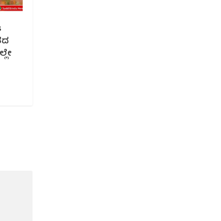
8
ಿತದ
್ಲೇ