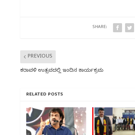
e
e
s
g
e
b
r
A
ra
o
p
m
o
p
SHARE:
k
PREVIOUS
ಕರಾವಳಿ ಉತ್ಸವದಲ್ಲಿ ಇಂದಿನ ಕಾರ್ಯಕ್ರಮ
RELATED POSTS