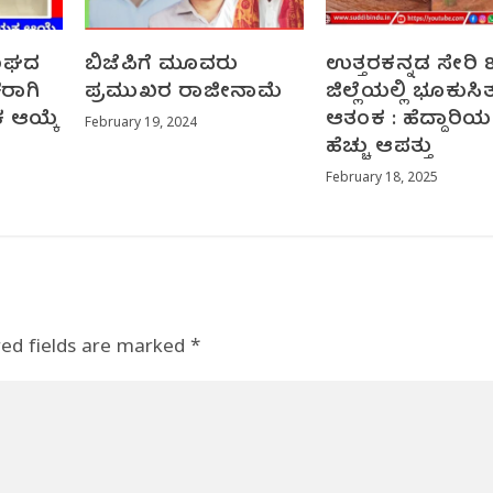
ಸಂಘದ
ಬಿಜೆಪಿಗೆ ಮೂವರು
ಉತ್ತರಕನ್ನಡ ಸೇರಿ 
ಷರಾಗಿ
ಪ್ರಮುಖರ ರಾಜೀನಾಮೆ
ಜಿಲ್ಲೆಯಲ್ಲಿ‌ ಭೂಕುಸ
ಆಯ್ಕೆ
ಆತಂಕ : ಹೆದ್ದಾರಿಯಲ
February 19, 2024
ಹೆಚ್ಚು ಆಪತ್ತು
February 18, 2025
red fields are marked
*