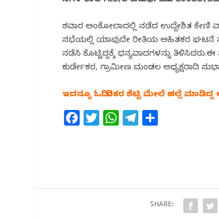
ದಿನಗಳ ಕಾಲ ಗಣೇಶ ಚತುರ್ಥಿಯು ಶಾಂತರೀತಿಯಿಂದ
o
p
k
ಶನಿವಾರ ಅಂಕೋಲಾದಲ್ಲಿ ನಡೆದ ಉದ್ದೇಶಿತ ಕೇಣಿ 
ಸಭೆಯಲ್ಲಿ ಯಾವುದೇ ರೀತಿಯ ಅಹಿತಕರ ಘಟನೆ ನಡ
ನಡೆಸಿ ಕೊಟ್ಟಿದ್ದಕ್ಕೆ ಧನ್ಯವಾದಗಳನ್ನು ತಿಳಿಸಿದ
ಕುರ್ಡೇಕರ, ಗ್ರಾಮೀಣ ಮಂಡಲ ಅಧ್ಯಕ್ಷರಾದಿ ಸುಭಾ
ಇದನ್ನೂ ಓದಿ: ದಿನಕರ ಶೆಟ್ಟಿ ಮೇಲೆ ಹಲ್ಲೆ ಮಾಡ
F
T
W
T
S
a
w
h
el
h
c
itt
at
e
ar
e
e
s
g
e
b
r
A
ra
o
p
m
o
p
SHARE: