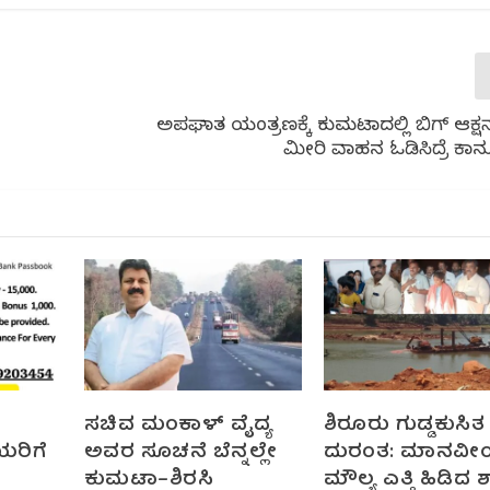
ಅಪಘಾತ ನಿಯಂತ್ರಣಕ್ಕೆ ಕುಮಟಾದಲ್ಲಿ ಬಿಗ್ ಆಕ್ಷ
ಮೀರಿ ವಾಹನ ಓಡಿಸಿದ್ರೆ ಕಾ
ಸಚಿವ ಮಂಕಾಳ್ ವೈದ್ಯ
ಶಿರೂರು ಗುಡ್ಡಕುಸಿತ
ರಿಗೆ
ಅವರ ಸೂಚನೆ ಬೆನ್ನಲ್ಲೇ
ದುರಂತ: ಮಾನವೀ
ಕುಮಟಾ–ಶಿರಸಿ
ಮೌಲ್ಯ ಎತ್ತಿ ಹಿಡಿದ