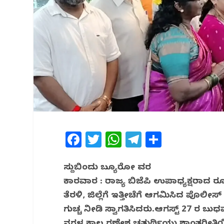
F
T
W
T
S
a
w
h
el
h
c
itt
at
e
ar
ಸುದ್ದಿಬಿಂದು ಬ್ಯೂರೋ ವರದಿ
ಕಾರವಾರ : ರಾಜ್ಯ ಬಿಜೆಪಿ ಉಪಾಧ್ಯಕ್ಷರಾದ ರೂ
e
e
s
g
e
ತೆರಳಿ, ಜಿಲ್ಲೆಗೆ ಇತ್ತೀಚೆಗೆ ಆಗಮಿಸಿದ ಪೊಲ
b
r
A
ra
ಗುಚ್ಚ ನೀಡಿ ಸ್ವಾಗತಿಸಿದರು.ಆಗಸ್ಟ್ 27 ರ ಬ
o
p
m