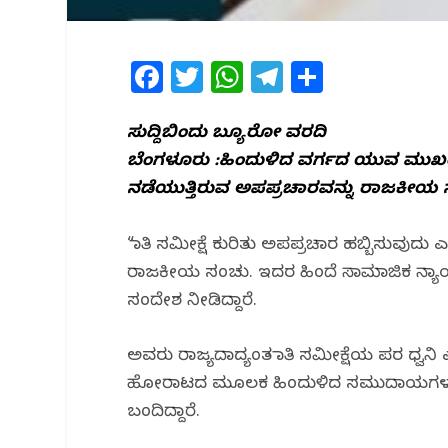
F
T
W
T
S
a
w
h
el
h
c
itt
at
e
ar
ಸುದ್ದಿಬಿಂದು ಬ್ಯೂರೋ‌ ವರದಿ
ಬೆಂಗಳೂರು :ಹಿಂದುಳಿದ ವರ್ಗದ ಯುವ ಮುಖಂ
e
e
s
g
e
ನಡೆಯುತ್ತಿರುವ ಅಪಪ್ರಚಾರವನ್ನು ರಾಜಕೀಯ ಸಂ
b
r
A
ra
o
p
m
“ಜಾತಿ ಸಮೀಕ್ಷೆ ಕುರಿತು ಅಪಪ್ರಚಾರ ಹಬ್ಬಿಸುವುದ
o
p
ರಾಜಕೀಯ ಸಂಚು. ಇದರ ಹಿಂದೆ ಸಾಮಾಜಿಕ ನ್ಯ
k
ಸಂದೇಶ ನೀಡಿದ್ದಾರೆ.
ಅವರು ರಾಜ್ಯದಾದ್ಯಂತ ಜಾತಿ ಸಮೀಕ್ಷೆಯ ಪರ ಧ್ವನಿ 
ಹೋರಾಟದ ಮೂಲಕ ಹಿಂದುಳಿದ ಸಮುದಾಯಗಳ ಹಕ್ಕು
ಬಂದಿದ್ದಾರೆ.