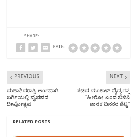
c
itt
at
e
ar
e
e
s
g
e
b
r
A
ra
o
p
m
SHARE:
o
p
RATE:
k
PREVIOUS
NEXT
ಮಹಾಶಿವರಾತ್ರಿ‌ ಅಂಗವಾಗಿ
ಸಚಿವ‌ ಮಂಕಾಳ್ ವೈದ್ಯರನ್ನ
ಬರ್ಗಿಯಲ್ಲಿ ವೈಭವದ
“ಹೀರೋ‌ ಎಂದ ಬಿಜೆಪಿ
ದೀಪೋತ್ಸವ
ಶಾಸಕ ದಿನಕರ ಶೆಟ್ಟಿ”
RELATED POSTS