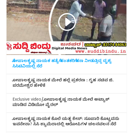
ಗೋಪಾಲಕೃಷ್ಣ ನಾಯಕ ಹತ್ಯೆಗೆ ಹಂತಕರಿಗೆ ಹಣ ನೀಡುತ್ತಿದ್ದ ದೃಶ್ಯ
ಸಿಸಿಟಿವಿಯಲ್ಲಿ ಸೆರೆ
ಗೋಪಾಲಕೃಷ್ಣ ನಾಯಕ ಮೇಲೆ ಹಲ್ಲೆ ಪ್ರಕರಣ : ಗೃಹ ಸಚಿವ ಜಿ.
ಪರಮೇಶ್ವರ ಹೇಳಿಕೆ
Exclusive video/ಗೋಪಾಲಕೃಷ್ಣ ನಾಯಕ ಮೇಲೆ ಅಟ್ಯಾಕ್
ಮಾಡಿದ ವಿಡಿಯೋ ವೈರಲ್
ಗೋಪಾಲಕೃಷ್ಣ ನಾಯಕ ಕೊಲೆ ಯತ್ನ ಕೇಸ್: ಸೂಪಾರಿ ಕೊಟ್ಟವನು
ಇವನೇನಾ? ಸಿಸಿ ಕ್ಯಾಮೆರಾದಲ್ಲಿ ಆರೋಪಿಗಳ ಚಲನವಲನ ಸೆರೆ