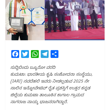
F
T
W
T
S
a
w
h
el
h
c
itt
at
e
ar
ಸುದ್ದಿಬಿಂದು ಬ್ಯೂರೋ ವರದಿ
ಕುಮಟಾ: ಭಾರತೀಯ ಕೃಷಿ ಸಂಶೋದನಾ ಸಂಸ್ಥೆಯು,
e
e
s
g
e
(IARI) ನವದೆಹಲಿ ಇವರು ನೀಡಲ್ಪಡುವ 2025 ನೇ
b
r
A
ra
ಸಾಲಿನ ಇನ್ನೋವೇಟಿವ್ ರೈತ ಪ್ರಶಸ್ತಿಗೆ ಉತ್ತರ ಕನ್ನಡ
o
p
m
ಜಿಲ್ಲೆಯ ಕುಮಟಾ ತಾಲೂಕಿನ ಕಾಗಾಲ ಗ್ರಾಮದ
o
p
ನಾಗರಾಜ ನಾಯ್ಕ ಭಾಜನರಾಗಿದ್ದಾರೆ.
k