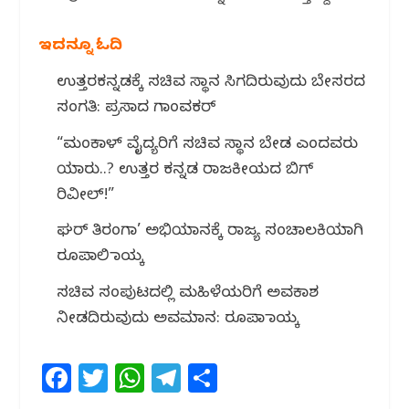
ಇದನ್ನೂ ಓದಿ
ಉತ್ತರಕನ್ನಡಕ್ಕೆ ಸಚಿವ ಸ್ಥಾನ ಸಿಗದಿರುವುದು ಬೇಸರದ
ಸಂಗತಿ: ಪ್ರಸಾದ ಗಾಂವಕರ್
“ಮಂಕಾಳ್ ವೈದ್ಯರಿಗೆ ಸಚಿವ ಸ್ಥಾನ ಬೇಡ ಎಂದವರು
ಯಾರು..? ಉತ್ತರ ಕನ್ನಡ ರಾಜಕೀಯದ ಬಿಗ್
ರಿವೀಲ್!”
ಘರ್ ತಿರಂಗಾ’ ಅಭಿಯಾನಕ್ಕೆ ರಾಜ್ಯ ಸಂಚಾಲಕಿಯಾಗಿ
ರೂಪಾಲಿ ನಾಯ್ಕ
ಸಚಿವ ಸಂಪುಟದಲ್ಲಿ ಮಹಿಳೆಯರಿಗೆ ಅವಕಾಶ
ನೀಡದಿರುವುದು ಅವಮಾನ: ರೂಪಾ ನಾಯ್ಕ
F
T
W
T
S
a
w
h
el
h