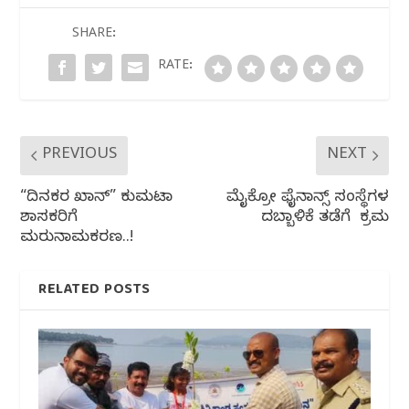
b
r
A
ra
o
p
m
SHARE:
o
p
RATE:
k
PREVIOUS
NEXT
“ದಿನಕರ ಖಾನ್” ಕುಮಟಾ
ಮೈಕ್ರೋ ಫೈನಾನ್ಸ್ ಸಂಸ್ಥೆಗಳ
ಶಾಸಕರಿಗೆ
ದಬ್ಬಾಳಿಕೆ ತಡೆಗೆ ಕ್ರಮ
ಮರುನಾಮಕರಣ..!
RELATED POSTS