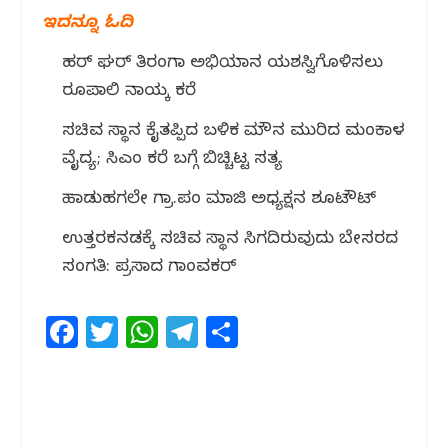
ಇದನ್ನೂ ಓದಿ
ಹರ್ ಘರ್ ತಿರಂಗಾ ಅಭಿಯಾನ ಯಶಸ್ವಿಗೊಳಿಸಲು
ರೂಪಾಲಿ ನಾಯ್ಕ ಕರೆ
ಸಚಿವ ಸ್ಥಾನ ಕೈತಪ್ಪಿದ ಬಳಿಕ ಮೌನ ಮುರಿದ ಮಂಕಾಳ
ವೈದ್ಯ; ಸಿಎಂ ಕರೆ ಬಗ್ಗೆ ಬಿಚ್ಚಿಟ್ಟ ಸತ್ಯ
ಹಾಡುಹಗಲೇ ಗ್ರಾ.ಪಂ ಮಾಜಿ ಅಧ್ಯಕ್ಷನ ಶೂಟೌಟ್
ಉತ್ತರಕನ್ನಡಕ್ಕೆ ಸಚಿವ ಸ್ಥಾನ ಸಿಗದಿರುವುದು ಬೇಸರದ
ಸಂಗತಿ: ಪ್ರಸಾದ ಗಾಂವಕರ್
F
T
W
T
S
a
w
h
el
h
c
itt
at
e
ar
e
e
s
g
e