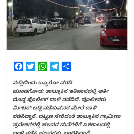
F
T
W
T
S
a
w
h
el
h
c
itt
at
e
ar
ಸುದ್ದಿಬಿಂದು ಬ್ಯೂರೋ ವರದಿ
ಮುಂಡಗೋಡ: ತಾಲ್ಲೂಕಿನ ಇತಿಹಾಸದಲ್ಲಿ ಅತೀ
e
e
s
g
e
ದೊಡ್ಡ ಪೊಲೀಸ್ ದಾಳಿ ನಡೆದಿದೆ. ಪೊಲೀಸರು
b
r
A
ra
ಮೀಟರ್ ಬಡ್ಡಿ ನಡೆಸುವವರ ಮೇಲೆ ದಾಳಿ
o
p
m
ನಡೆಸಿದ್ದಾರೆ. ಪಟ್ಟಣ ಸೇರಿದಂತೆ ತಾಲ್ಲೂಕಿನ ಗ್ರಾಮೀಣ
o
p
ಪ್ರದೇಶಗಳಲ್ಲಿ ಹಲವರ ಮನೆಗಳಿಗೆ ಏಕಕಾಲದಲ್ಲಿ
k
ದಾಳಿ ನಡೆಸಿ ಹಲವರನ್ನು ಬಂಧಿಸಿದ್ದಾರೆ.