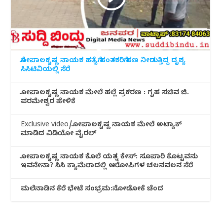
ಗೋಪಾಲಕೃಷ್ಣ ನಾಯಕ ಹತ್ಯೆಗೆ ಹಂತಕರಿಗೆ ಹಣ ನೀಡುತ್ತಿದ್ದ ದೃಶ್ಯ
ಸಿಸಿಟಿವಿಯಲ್ಲಿ ಸೆರೆ
ಗೋಪಾಲಕೃಷ್ಣ ನಾಯಕ ಮೇಲೆ ಹಲ್ಲೆ ಪ್ರಕರಣ : ಗೃಹ ಸಚಿವ ಜಿ.
ಪರಮೇಶ್ವರ ಹೇಳಿಕೆ
Exclusive video/ಗೋಪಾಲಕೃಷ್ಣ ನಾಯಕ ಮೇಲೆ ಅಟ್ಯಾಕ್
ಮಾಡಿದ ವಿಡಿಯೋ ವೈರಲ್
ಗೋಪಾಲಕೃಷ್ಣ ನಾಯಕ ಕೊಲೆ ಯತ್ನ ಕೇಸ್: ಸೂಪಾರಿ ಕೊಟ್ಟವನು
ಇವನೇನಾ? ಸಿಸಿ ಕ್ಯಾಮೆರಾದಲ್ಲಿ ಆರೋಪಿಗಳ ಚಲನವಲನ ಸೆರೆ
ಮಲೆನಾಡಿ‌ನ ಕೆರೆ ಭೇಟೆ ಸಂಭ್ರಮ:ನೋಡೋಕೆ ಚೆಂದ