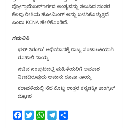
ಪ್ರೋಗ್ರಾಮೆಬಲ್ ಮಾರ್ಗದ ಅಂತ್ಯವನ್ನು ತಲುಪಿದ ನಂತರ
ಕೆಲವು ರೀತಿಯ ಹೋಮಿಂಗ್ ಅನ್ನು ಬಳಸಿಕೊಳ್ಳುತ್ತವೆ
ಎಂದು KCNA ಹೇಳಿಕೊಂಡಿದೆ.
ಗಮನಿಸಿ
ಘರ್ ತಿರಂಗಾ’ ಅಭಿಯಾನಕ್ಕೆ ರಾಜ್ಯ ಸಂಚಾಲಕಿಯಾಗಿ
ರೂಪಾಲಿ ನಾಯ್ಕ
ಸಚಿವ ಸಂಪುಟದಲ್ಲಿ ಮಹಿಳೆಯರಿಗೆ ಅವಕಾಶ
ನೀಡದಿರುವುದು ಅವಮಾನ: ರೂಪಾ ನಾಯ್ಕ
ಕರಾವಳಿಯಲ್ಲಿ ನೆಲೆ ಕೊಟ್ಟ ಉತ್ತರ ಕನ್ನಡಕ್ಕೇ ಕಾಂಗ್ರೆಸ್
ದ್ರೋಹ
F
T
W
T
S
a
w
h
el
h