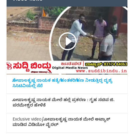
ಗೋಪಾಲಕೃಷ್ಣ ನಾಯಕ ಹತ್ಯೆಗೆ ಹಂತಕರಿಗೆ ಹಣ ನೀಡುತ್ತಿದ್ದ ದೃಶ್ಯ
ಸಿಸಿಟಿವಿಯಲ್ಲಿ ಸೆರೆ
ಗೋಪಾಲಕೃಷ್ಣ ನಾಯಕ ಮೇಲೆ ಹಲ್ಲೆ ಪ್ರಕರಣ : ಗೃಹ ಸಚಿವ ಜಿ.
ಪರಮೇಶ್ವರ ಹೇಳಿಕೆ
Exclusive video/ಗೋಪಾಲಕೃಷ್ಣ ನಾಯಕ ಮೇಲೆ ಅಟ್ಯಾಕ್
ಮಾಡಿದ ವಿಡಿಯೋ ವೈರಲ್