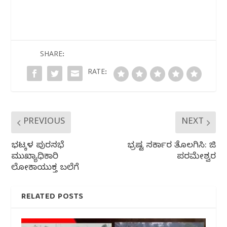
c
itt
at
e
ar
e
e
s
g
e
b
r
A
ra
o
p
m
SHARE:
o
p
RATE:
k
PREVIOUS
NEXT
ಭಟ್ಕಳ ಪುರಸಭೆ
ಭ್ರಷ್ಟ ಸರ್ಕಾರ ತೊಲಗಿಸಿ: ಜಿ
ಮುಖ್ಯಾಧಿಕಾರಿ‌
ಪರಮೇಶ್ವರ
ಲೋಕಾಯುಕ್ತ ಬಲೆಗೆ
RELATED POSTS