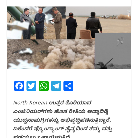
F
T
W
T
S
a
w
h
el
h
c
itt
at
e
ar
North Korean ಉತ್ತರ ಕೊರಿಯಾದ
ಎಂಜಿನಿಯರ್‌ಗಳು ಹೊಸ ರೀತಿಯ ಅಡ್ಡಾದಿಡ್ಡಿ
e
e
s
g
e
ಯುದ್ಧಸಾಮಗ್ರಿಗಳನ್ನು ಅಭಿವೃದ್ಧಿಪಡಿಸುತ್ತಿದ್ದಾರೆ,
b
r
A
ra
ಏಕೆಂದರೆ ಪ್ಯೊಂಗ್ಯಾಂಗ್ ಸೈನ್ಯದಿಂದ ತಮ್ಮ ದತ್ತು
o
p
m