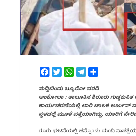
F
T
W
T
S
a
w
h
el
h
c
itt
at
e
ar
ಸುದ್ದಿಬಿಂದು ಬ್ಯೂರೋ ವರದಿ
ಅಂಕೋಲಾ : ತಾಲೂಕಿನ ಶಿರೂರು ಗುಡ್ಡಕುಸಿತ
e
e
s
g
e
ಕಾರ್ಯಚರಣೆಯಲ್ಲಿ ಲಾರಿ ಚಾಲಕ ಅರ್ಜುನ್ ಮೃತ
b
r
A
ra
ಸ್ಥಳದಲ್ಲೆ ಮೂಳೆ ಪತ್ತೆಯಾಗಿದ್ದು, ಯಾರಿಗೆ ಸೇರಿದ
o
p
m
o
p
ಶಿರೂರು ಘಟನೆಯಲ್ಲಿ ಹನ್ನೊಂದು ಮಂದಿ ನಾಪತ್ತೆಯ