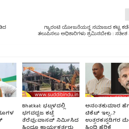
ಡಿದ
ಗ್ಯಾರಂಟಿ ಯೋಜನೆಯನ್ಜ ಸಮಾಜದ ಕಟ್ಟ ಕಡೆಯ 
ತಲುಪಿಸಲು ಅಧಿಕಾರಿಗಳು ಶ್ರಮಿಸಬೇಕು : ಸತೀಶ 
Bhatkal: ಭಟ್ಕಳದಲ್ಲಿ
ಅನಂತಕುಮಾರ ಹೆಗ
ಂದೂಗಳ
ಭಗವಧ್ವಜ ಕಟ್ಟೆ
ಟಿಕೆಟ್ ಇಲ್ಲ..?
ರ್
ತೆರೆವು:ವಾಸಪ್ ನಿರ್ಮಿಸಿದ
ಉತ್ತರಕನ್ನಡಿಗರ ಮ
ಹಿಂದೂ ಕಾರ್ಯಕರ್ತರು
ಹಿಂದಿ ಹೆರಿಕೆ