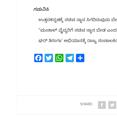
ಗಮನಿಸಿ
ಉತ್ತರಕನ್ನಡಕ್ಕೆ ಸಚಿವ ಸ್ಥಾನ ಸಿಗದಿರುವುದು
“ಮಂಕಾಳ್ ವೈದ್ಯರಿಗೆ ಸಚಿವ ಸ್ಥಾನ ಬೇಡ ಎಂ
ಘರ್ ತಿರಂಗಾ’ ಅಭಿಯಾನಕ್ಕೆ ರಾಜ್ಯ ಸಂಚಾಲಕ
F
T
W
T
S
a
w
h
el
h
c
itt
at
e
ar
e
e
s
g
e
b
r
A
ra
o
p
m
o
p
SHARE:
k