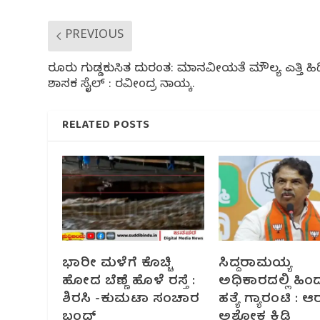
PREVIOUS
ಶಿರೂರು ಗುಡ್ಡಕುಸಿತ ದುರಂತ: ಮಾನವೀಯತೆ ಮೌಲ್ಯ ಎತ್ತಿ ಹಿ
ಶಾಸಕ ಸೈಲ್ : ರವೀಂದ್ರ ನಾಯ್ಕ.
RELATED POSTS
ಭಾರೀ ಮಳೆಗೆ ಕೊಚ್ಚಿ
ಸಿದ್ದರಾಮಯ್ಯ
ಹೋದ ಬೆಣ್ಣೆ ಹೊಳೆ ರಸ್ತೆ :
ಅಧಿಕಾರದಲ್ಲಿ ಹಿ
ಶಿರಸಿ -ಕುಮಟಾ ಸಂಚಾರ
ಹತ್ಯೆ ಗ್ಯಾರಂಟಿ‌ : ಆ
ಬಂದ್
ಅಶೋಕ‌ ಕಿಡಿ