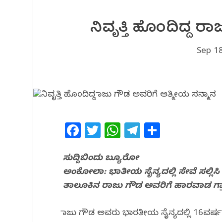
ನಿವೃತ್ತಿ ಹೊಂದಿದ್ದ 
Sep 1
F
T
W
T
S
a
w
h
el
h
c
itt
at
e
ar
ಸುದ್ದಿಬಿಂದು ಬ್ಯೂರೋ
ಅಂಕೋಲಾ: ಭಾತೀಯ ಸೈನ್ಯದಲ್ಲಿ ಸೇವೆ ಸಲ್ಲಿಸಿ
e
e
s
g
e
ತಾಲೂಕಿನ ರಾಜು ಗೌಡ ಅವರಿಗೆ ಹಾರವಾಡ ಗ್
b
r
A
ra
o
p
m
ರಾಜು ಗೌಡ ಅವರು ಭಾರತೀಯ ಸೈನ್ಯದಲ್ಲಿ 16ವರ್ಷ ಸೇ