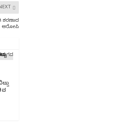
NEXT
ೋಗಿ ಶರಣಾದ
ಆರೋಪಿ
ಿಟ್ಟು
ಿವ