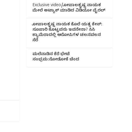
Exclusive video/ಗೋಪಾಲಕೃಷ್ಣ ನಾಯಕ
ಮೇಲೆ ಅಟ್ಯಾಕ್ ಮಾಡಿದ ವಿಡಿಯೋ ವೈರಲ್
ಗೋಪಾಲಕೃಷ್ಣ ನಾಯಕ ಕೊಲೆ ಯತ್ನ ಕೇಸ್:
ಸೂಪಾರಿ ಕೊಟ್ಟವನು ಇವನೇನಾ? ಸಿಸಿ
ಕ್ಯಾಮೆರಾದಲ್ಲಿ ಆರೋಪಿಗಳ ಚಲನವಲನ
ಸೆರೆ
ಮಲೆನಾಡಿ‌ನ ಕೆರೆ ಭೇಟೆ
ಸಂಭ್ರಮ:ನೋಡೋಕೆ ಚೆಂದ