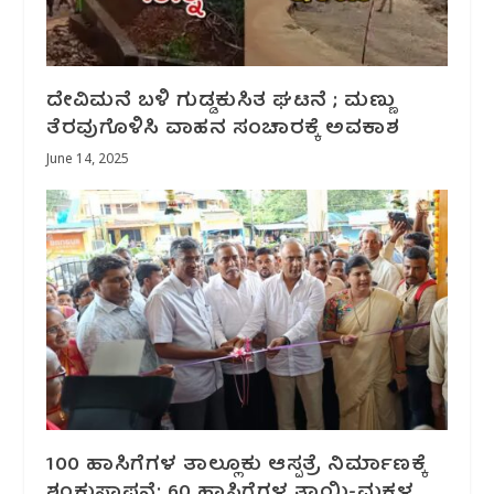
ದೇವಿಮನೆ ಬಳಿ ಗುಡ್ಡಕುಸಿತ ಘಟನೆ ; ಮಣ್ಣು
ತೆರವುಗೊಳಿಸಿ ವಾಹನ ಸಂಚಾರಕ್ಕೆ ಅವಕಾಶ
June 14, 2025
100 ಹಾಸಿಗೆಗಳ ತಾಲ್ಲೂಕು ಆಸ್ಪತ್ರೆ ನಿರ್ಮಾಣಕ್ಕೆ
ಶಂಕುಸ್ಥಾಪನೆ; 60 ಹಾಸಿಗೆಗಳ ತಾಯಿ-ಮಕ್ಕಳ