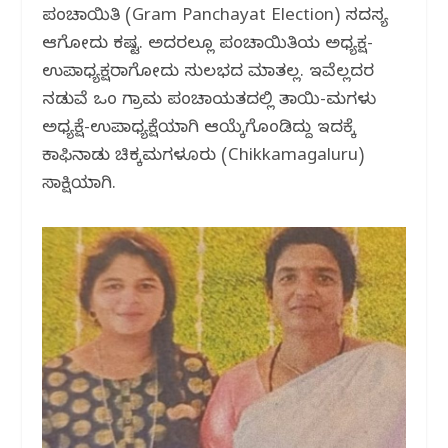
o
p
ಪಂಚಾಯಿತಿ (Gram Panchayat Election) ಸದಸ್ಯ
k
ಆಗೋದು ಕಷ್ಟ. ಅದರಲ್ಲೂ ಪಂಚಾಯಿತಿಯ ಅಧ್ಯಕ್ಷ-
ಉಪಾಧ್ಯಕ್ಷರಾಗೋದು ಸುಲಭದ ಮಾತಲ್ಲ. ಇವೆಲ್ಲದರ
ನಡುವೆ ಒಂದೆ ಗ್ರಾಮ ಪಂಚಾಯತದಲ್ಲಿ ತಾಯಿ-ಮಗಳು
ಅಧ್ಯಕ್ಷೆ-ಉಪಾಧ್ಯಕ್ಷೆಯಾಗಿ ಆಯ್ಕೆಗೊಂಡಿದ್ದು ಇದಕ್ಕೆ
ಕಾಫಿನಾಡು ಚಿಕ್ಕಮಗಳೂರು (Chikkamagaluru)
ಸಾಕ್ಷಿಯಾಗಿದೆ.