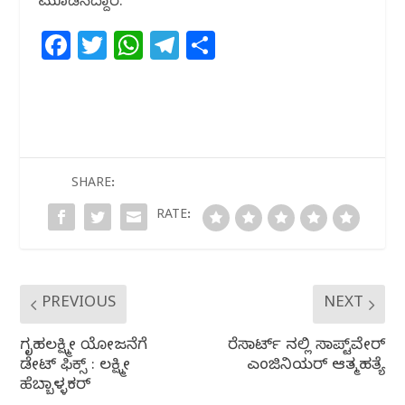
ಮೂಡಿಸಿದ್ದಾರೆ.
F
T
W
T
S
a
w
h
el
h
c
itt
at
e
ar
e
e
s
g
e
b
r
A
ra
o
p
m
SHARE:
o
p
RATE:
k
PREVIOUS
NEXT
ಗೃಹಲಕ್ಷ್ಮೀ ಯೋಜನೆಗೆ
ರೆಸಾರ್ಟ್ ನಲ್ಲಿ ಸಾಪ್ಟ್‌ವೇರ್
ಡೇಟ್‌ ಫಿಕ್ಸ್‌ : ಲಕ್ಷ್ಮೀ
ಎಂಜಿನಿಯರ್ ಆತ್ಮಹತ್ಯೆ
ಹೆಬ್ಬಾಳ್ಳಕರ್