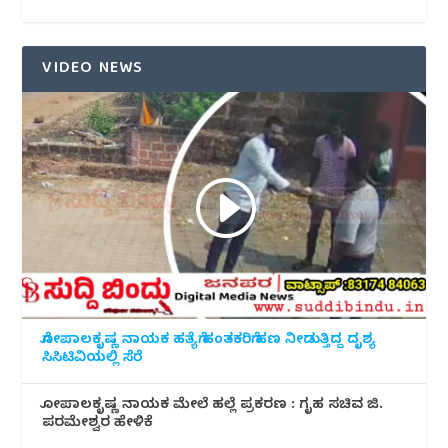
VIDEO NEWS
ಗೋಪಾಲಕೃಷ್ಣ ನಾಯಕ ಹತ್ಯೆಗೆ ಹಂತಕರಿಗೆ ಹಣ ನೀಡುತ್ತಿದ್ದ ದೃಶ್ಯ
ಸಿಸಿಟಿವಿಯಲ್ಲಿ ಸೆರೆ
ಗೋಪಾಲಕೃಷ್ಣ ನಾಯಕ ಮೇಲೆ ಹಲ್ಲೆ ಪ್ರಕರಣ : ಗೃಹ ಸಚಿವ ಜಿ.
ಪರಮೇಶ್ವರ ಹೇಳಿಕೆ