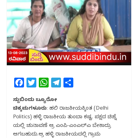
F
T
W
T
S
a
w
h
el
h
c
itt
at
e
ar
ಸುದ್ದಿಬಿಂದು ಬ್ಯೂರೋ
ಚಿಕ್ಕಮಗಳೂರು
e
e
: ದೆಹಲಿ ರಾಜಕೀಯಕ್ಕಿಂತ (Delhi
s
g
e
Politics) ಹಳ್ಳಿ ರಾಜಕೀಯ ತುಂಬಾ ಕಷ್ಟ. ಪಕ್ಷದ ಚಿಹ್ನೆ
b
r
A
ra
ಯಲ್ಲಿ ಚುನಾವಣೆ ಆದ್ರೆ ಎಂಪಿ-ಎಂಎಲ್‍ಎ ಬೇಕಾದ್ರು
o
p
m
ಆಗಬಹುದು.ಆದ್ರೆ ಹಳ್ಳಿ ರಾಜಕೀಯದಲ್ಲಿ ಗ್ರಾಮ