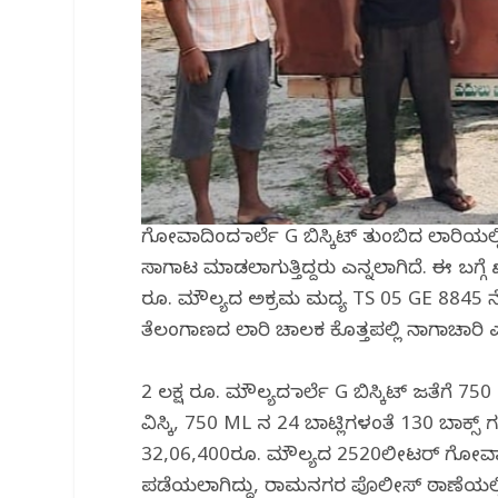
ಗೋವಾದಿಂದ ಪಾರ್ಲೆ G ಬಿಸ್ಕಿಟ್ ತುಂಬಿದ ಲಾರಿ
ಸಾಗಾಟ ಮಾಡಲಾಗುತ್ತಿದ್ದರು ಎನ್ನಲಾಗಿದೆ. ಈ ಬಗ
ರೂ. ಮೌಲ್ಯದ ಅಕ್ರಮ ಮದ್ಯ TS 05 GE 8845 ನ
ತೆಲಂಗಾಣದ ಲಾರಿ ಚಾಲಕ ಕೊತ್ತಪಲ್ಲಿ ನಾಗಾಚಾರಿ 
2 ಲಕ್ಷ ರೂ. ಮೌಲ್ಯದ ಪಾರ್ಲೆ G ಬಿಸ್ಕಿಟ್ ಜತೆಗೆ 7
ವಿಸ್ಕಿ, 750 ML ನ 24 ಬಾಟ್ಲಿಗಳಂತೆ 130 ಬಾಕ್ಸ
32,06,400ರೂ. ಮೌಲ್ಯದ 2520ಲೀಟರ್ ಗೋವಾ ಮದ
ಪಡೆಯಲಾಗಿದ್ದು, ರಾಮನಗರ ಪೊಲೀಸ್ ಠಾಣೆಯಲ್ಲಿ