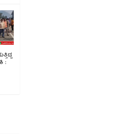
ತಿದ್ದ
ಿ :