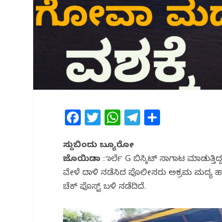
F
T
W
T
S
a
w
h
el
h
c
itt
at
e
ar
ಸುದ್ದಿಬಿಂದು ಬ್ಯೂರೋ
ಜೊಯಿಡಾ
e
e
: ಪಾರ್ಲೆ G ಬಿಸ್ಕಿಟ್ ಸಾಗಾಟ ಮಾಡುತ
s
g
e
ವೇಳೆ ದಾಳಿ ನಡೆಸಿದ ಪೊಲೀಸರು ಅಕ್ರಮ ಮದ್ಯ
b
r
A
ra
ಚೆಕ್ ಪೊಸ್ಟ್ ಬಳಿ ನಡೆದಿದೆ.
o
p
m
o
p