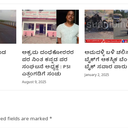
ಕಂಡ
ಅಕ್ರಮ ದಂಧೆಕೋರರರ
ಅಮದಳ್ಳಿ ಬಳಿ ಚಲಿಸುತ್
ಪರ ನಿಂತ ಕನ್ನಡ ಪರ
ಬೈಕ್‌ಗೆ ಆಕಸ್ಮಿಕ‌ ಬೆಂಕ
ಸಂಘಟನೆ ಅಧ್ಯಕ್ಷ : PSI
ಬೈಕ್ ಸವಾರ ಪಾರು
ಎತ್ತಂಗಡಿಗೆ ಸಂಚು
January 2, 2025
August 9, 2025
red fields are marked
*