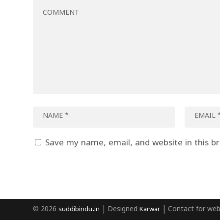
Save my name, email, and website in this b
© 2026
suddibindu.in
| Designed
Karwar
| Contact for web