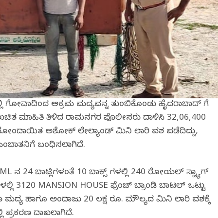
ಯಲ್ಲಿ ಗೋವಾದಿಂದ ಅಕ್ರಮ ಮದ್ಯವನ್ನ ತುಂಬಿಕೊಂಡು ಹೈದರಾಬಾದ್ ಗೆ
್ಗೆ ಖಚಿತ ಮಾಹಿತಿ ತಿಳಿದ ರಾಮನಗರ ಪೊಲೀಸರು ದಾಳಿಸಿ 32,06,400
ೋಂದಾಯಿತ ಅಶೋಕ್ ಲೇಲ್ಯಾಂಡ್ ಮಿನಿ ಲಾರಿ ವಶ ಪಡೆದಿದ್ದು,
ಎಂಬಾತನಿಗೆ ಬಂಧಿಸಲಾಗಿದೆ.
50 ML ನ 24 ಬಾಟ್ಲಿಗಳಂತೆ 10 ಬಾಕ್ಸ್ ಗಳಲ್ಲಿ 240 ರೋಯಲ್ ಸ್ಟ್ಯಾಗ್
್ ಗಳಲ್ಲಿ 3120 MANSION HOUSE ಫ್ರೆಂಚ್ ಬ್ರಾಂಡಿ ಬಾಟಲ್ ಒಟ್ಟು
್ಯ ಹಾಗೂ ಅಂದಾಜು 20 ಲಕ್ಷ ರೂ. ಮೌಲ್ಯದ ಮಿನಿ ಲಾರಿ ವಶಕ್ಕೆ
 ಪ್ರಕರಣ ದಾಖಲಾಗಿದೆ.