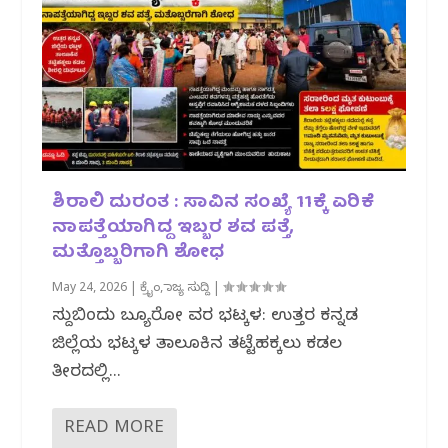
ಶಿರಾಲಿ ದುರಂತ : ಸಾವಿನ ಸಂಖ್ಯೆ 11ಕ್ಕೆ ಏರಿಕೆ
ನಾಪತ್ತೆಯಾಗಿದ್ದ ಇಬ್ಬರ ಶವ ಪತ್ತೆ,
ಮತ್ತೊಬ್ಬರಿಗಾಗಿ ಶೋಧ
May 24, 2026
|
ಕ್ರೈಂ
,
ರಾಜ್ಯ ಸುದ್ದಿ
|
ಸುದ್ದಿಬಿಂದು ಬ್ಯೂರೋ ವರದಿ ಭಟ್ಕಳ: ಉತ್ತರ ಕನ್ನಡ
ಜಿಲ್ಲೆಯ ಭಟ್ಕಳ ತಾಲೂಕಿನ ತಟ್ಟೆಹಕ್ಕಲು ಕಡಲ
ತೀರದಲ್ಲಿ...
READ MORE