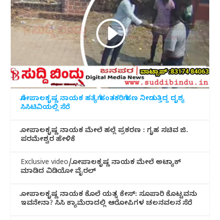
ಗೋಪಾಲಕೃಷ್ಣ ನಾಯಕ ಹತ್ಯೆಗೆ ಹಂತಕರಿಗೆ ಹಣ ನೀಡುತ್ತಿದ್ದ ದೃಶ್ಯ
ಸಿಸಿಟಿವಿಯಲ್ಲಿ ಸೆರೆ
ಗೋಪಾಲಕೃಷ್ಣ ನಾಯಕ ಮೇಲೆ ಹಲ್ಲೆ ಪ್ರಕರಣ : ಗೃಹ ಸಚಿವ ಜಿ.
ಪರಮೇಶ್ವರ ಹೇಳಿಕೆ
Exclusive video/ಗೋಪಾಲಕೃಷ್ಣ ನಾಯಕ ಮೇಲೆ ಅಟ್ಯಾಕ್
ಮಾಡಿದ ವಿಡಿಯೋ ವೈರಲ್
ಗೋಪಾಲಕೃಷ್ಣ ನಾಯಕ ಕೊಲೆ ಯತ್ನ ಕೇಸ್: ಸೂಪಾರಿ ಕೊಟ್ಟವನು
ಇವನೇನಾ? ಸಿಸಿ ಕ್ಯಾಮೆರಾದಲ್ಲಿ ಆರೋಪಿಗಳ ಚಲನವಲನ ಸೆರೆ