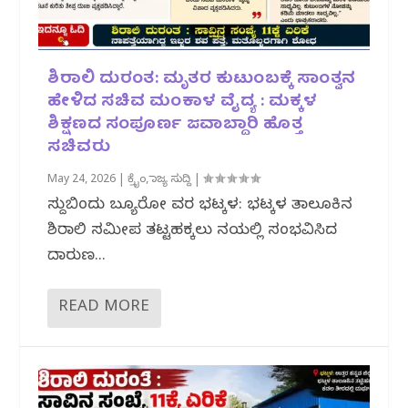
ಶಿರಾಲಿ ದುರಂತ: ಮೃತರ ಕುಟುಂಬಕ್ಕೆ ಸಾಂತ್ವನ
ಹೇಳಿದ ಸಚಿವ ಮಂಕಾಳ ವೈದ್ಯ : ಮಕ್ಕಳ
ಶಿಕ್ಷಣದ ಸಂಪೂರ್ಣ ಜವಾಬ್ದಾರಿ ಹೊತ್ತ
ಸಚಿವರು
May 24, 2026
|
ಕ್ರೈಂ
,
ರಾಜ್ಯ ಸುದ್ದಿ
|
ಸುದ್ದಿಬಿಂದು ಬ್ಯೂರೋ ವರದಿ ಭಟ್ಕಳ: ಭಟ್ಕಳ ತಾಲೂಕಿನ
ಶಿರಾಲಿ ಸಮೀಪ ತಟ್ಟಹಕ್ಕಲು ನದಿಯಲ್ಲಿ ಸಂಭವಿಸಿದ
ದಾರುಣ...
READ MORE