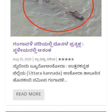
ಗಂಗಾವಳಿ ನದಿಯಲ್ಲಿ ಮೊಸಳೆ‌ ಪ್ರತ್ಯಕ್ಷ :
ಸ್ಥಳೀಯರಲ್ಲಿ ಆತಂಕ
Aug 25, 2023
|
ಜಿಲ್ಲಾ ಸುದ್ದಿ
,
ವಿಶೇಷ
|
ಸುದ್ದಿಬಿಂದು ಬ್ಯೂರೋಅಂಕೋಲಾ : ಉತ್ತರಕನ್ನಡ
ಜಿಲ್ಲೆಯ (Uttara kannada) ಅಂಕೋಲಾ ತಾಲೂಕಿನ
ಹೊಸಕಂಬಿ ಸಮೀಪ ಗಂಗಾವಳಿ...
READ MORE