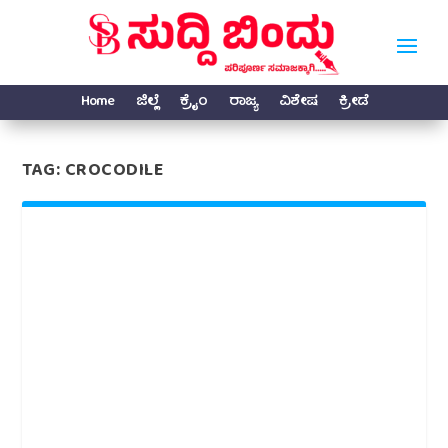
Home
ಜಿಲ್ಲೆ
ಕ್ರೈಂ
ರಾಜ್ಯ
ವಿಶೇಷ
ಕ್ರೀಡೆ
TAG:
CROCODILE