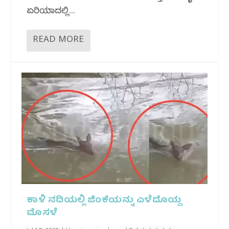
ಏರಿಯಾದಲ್ಲಿ...
READ MORE
ಕಾಳಿ‌ ನದಿಯಲ್ಲಿ ಜಿಂಕೆಯನ್ನು ಎಳೆದೊಯ್ದ
ಮೊಸಳೆ