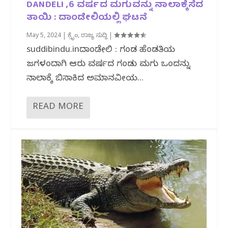
DANDELI ,6 ವರ್ಷದ ಮಗುವನ್ನು ನಾಲಾಕ್ಕೆಸೆದ
ತಾಯಿ : ದಾಂಡೇಲಿಯಲ್ಲಿ ಘಟನೆ
May 5, 2024
|
ಕ್ರೈಂ
,
ರಾಜ್ಯ ಸುದ್ದಿ
|
suddibindu.inದಾಂಡೇಲಿ : ಗಂಡ ಹೆಂಡತಿಯ
ಜಗಳದಿಂದಾಗಿ ಆರು ವರ್ಷದ ಗಂಡು ಮಗು ಒಂದನ್ನು
ನಾಲಾಕ್ಕೆ ಬಿಸಾಕಿದ ಅಮಾನವೀಯ...
READ MORE