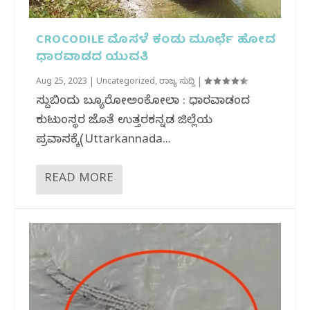
CROCODILE ಮೊಸಳೆ ಕಂಡು ಮೂರ್ಛೆ ಹೋದ
ಧಾರವಾಡದ ಯುವತಿ
Aug 25, 2023
|
Uncategorized
,
ರಾಜ್ಯ ಸುದ್ದಿ
|
ಸುದ್ದಿಬಿಂದು ಬ್ಯೂರೋಅಂಕೋಲಾ : ಧಾರವಾಡದಿಂದ
ಕುಟುಂಸ್ಥರ ಜೊತೆ ಉತ್ತರಕನ್ನಡ ಜಿಲ್ಲೆಯ
ಪ್ರವಾಸಕ್ಕೆ(Uttarkannada...
READ MORE