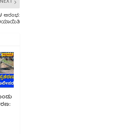
NEXT
ೇಳ ಆರಂಭ:
 ರಿಯಾಯಿತಿ
ೊಂಡು
ರಕರಣ: