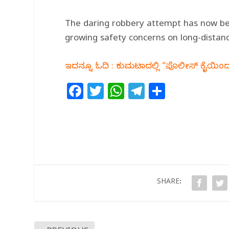
The daring robbery attempt has now bec
growing safety concerns on long-distan
ಇದನ್ನೂ ಓದಿ : ಕುಮಟಾದಲ್ಲಿ “ಪೊಲೀಸ್ ಕೈಯಿಂದ 
F
T
W
T
S
a
w
h
el
h
c
itt
at
e
ar
e
e
s
g
e
b
r
A
ra
o
p
m
o
p
SHARE:
k