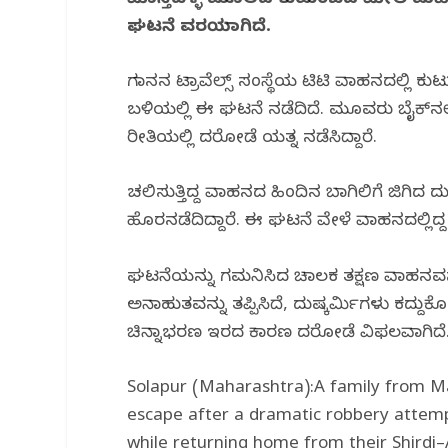
ಮಾಸ್ತಿಹಳ್ಳ ಮೂಲದ ಕುಟುಂಬದ ಮೇಲೆ ಮಹಾರಾಷ್
b
r
A
ra
ಘಟನೆ ವರದಿಯಾಗಿದೆ.
o
p
m
o
p
ಗಜಾನನ ಟ್ರಾವೆಲ್ಸ್ ಸಂಸ್ಥೆಯ ಟಿಟಿ ವಾಹನದಲ್ಲಿ 
k
ಬಳಿಯಲ್ಲಿ ಈ ಘಟನೆ ನಡೆದಿದೆ. ಮೂವರು ಬೈಕ್‌‌ನಲ್
ರೀತಿಯಲ್ಲಿ ದರೋಡೆ ಯತ್ನ ನಡೆಸಿದ್ದಾರೆ.
ಚಲಿಸುತ್ತಿದ್ದ ವಾಹನದ ಹಿಂದಿನ ಬಾಗಿಲಿಗೆ ಜಿಗಿದ ದುಷ
ಹೊರನಡೆದಿದ್ದಾರೆ. ಈ ಘಟನೆ ವೇಳೆ ವಾಹನದಲ್ಲಿದ್
ಘಟನೆಯನ್ನು ಗಮನಿಸಿದ ಚಾಲಕ ತಕ್ಷಣ ವಾಹನವನ್ನು ರಸ
ಅನಾಹುತವನ್ನು ತಪ್ಪಿಸಿದೆ, ದುಷ್ಕರ್ಮಿಗಳು ಕದ್ದ
ಚಿನ್ನಾಭರಣ ಇರದ ಕಾರಣ ದರೋಡೆ ವಿಫಲವಾಗಿದೆ
Solapur (Maharashtra):A family from Ma
escape after a dramatic robbery attem
while returning home from their Shirdi