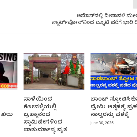
ಅಮೆಜಾನ್‌ನಲ್ಲಿ ದೀಪಾವಳಿ ಮ
ಸ್ಮಾರ್ಟ್‌ಫೋನ್‌ನಿಂದ ಬ್ಯೂಟಿ ವರೆಗೆ ಭಾರಿ
ನಾಳೆಯಿಂದ‌
ಬಾಂಬ್ ಸ್ಫೋಟಿಸಿಕ
ಕೋ‌ನಳ್ಳಿಯಲ್ಲಿ
ಪ್ರೇಮಿ ಆತ್ಮಹತ್ಯೆ ಪ್
ದಾಖಲು
ಬ್ರಹ್ಮಾನಂದ
ನಾಲ್ವರನ್ನು ವಶಕ್ಕೆ
ಸ್ವಾಮಿಜೀಗಳಿಂದ
June 30, 2026
ಚಾತುರ್ಮಾಸ್ಯ ವೃತ