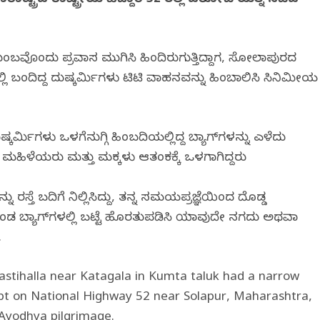
ಟ್ರದ ರಾಷ್ಟ್ರೀಯ ಹೆದ್ದಾರಿ 52 ರಲ್ಲಿ ದರೋಡೆ ಯತ್ನ ನಡೆದ
ಕುಟುಂಬವೊಂದು ಪ್ರವಾಸ ಮುಗಿಸಿ ಹಿಂದಿರುಗುತ್ತಿದ್ದಾಗ, ಸೋಲಾಪುರದ
ಲಿ ಬಂದಿದ್ದ ದುಷ್ಕರ್ಮಿಗಳು ಟಿಟಿ ವಾಹನವನ್ನು ಹಿಂಬಾಲಿಸಿ ಸಿನಿಮೀಯ
್ಕರ್ಮಿಗಳು ಒಳಗೆನುಗ್ಗಿ ಹಿಂಬದಿಯಲ್ಲಿದ್ದ ಬ್ಯಾಗ್‌ಗಳನ್ನು ಎಳೆದು
ದ ಮಹಿಳೆಯರು ಮತ್ತು ಮಕ್ಕಳು ಆತಂಕಕ್ಕೆ ಒಳಗಾಗಿದ್ದರು
್ತೆ ಬದಿಗೆ ನಿಲ್ಲಿಸಿದ್ದು, ತನ್ನ ಸಮಯಪ್ರಜ್ಞೆಯಿಂದ ದೊಡ್ಡ
ುಕೊಂಡ ಬ್ಯಾಗ್‌ಗಳಲ್ಲಿ ಬಟ್ಟೆ ಹೊರತುಪಡಿಸಿ ಯಾವುದೇ ನಗದು ಅಥವಾ
.
stihalla near Katagala in Kumta taluk had a narrow
pt on National Highway 52 near Solapur, Maharashtra,
–Ayodhya pilgrimage.