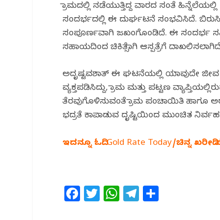
o
p
m
ಗ್ರಾಮದಲ್ಲಿ ನಡೆಯುತ್ತಿದ್ದ ವಾರದ ಸಂತೆ ಹಿನ್ನೆಲೆಯಲ್ಲಿ 
o
p
ಸಂದರ್ಭದಲ್ಲಿ ಈ ದುರ್ಘಟನೆ ಸಂಭವಿಸಿದೆ. ಬಿರು
k
ಸಂಪೂರ್ಣವಾಗಿ ಜಖಂಗೊಂಡಿದೆ. ಈ ಸಂದರ್ಭ ಸಮೀಪದಲ್
ಸಹಾಯದಿಂದ ಚಿಕಿತ್ಸೆಗಾಗಿ ಆಸ್ಪತ್ರೆಗೆ ದಾಖಲಿಸಲಾಗಿದೆ
ಅದೃಷ್ಟವಶಾತ್ ಈ ಘಟನೆಯಲ್ಲಿ ಯಾವುದೇ ಜೀವ ಹಾ
ವ್ಯಕ್ತಪಡಿಸಿದ್ದು, ಗ್ರಾಮ ಮತ್ತು ಪಟ್ಟಣ ವ್ಯಾಪ್ತಿ
ತೆರವುಗೊಳಿಸುವಂತೆ ಗ್ರಾಮ ಪಂಚಾಯಿತಿ ಹಾಗೂ ಅರಣ್ಯ
ಭದ್ರತೆ ಕಾಪಾಡುವ ದೃಷ್ಟಿಯಿಂದ ಮುಂಚಿತ ನಿರ್ವಹಣೆ
ಇದನ್ನೂ ಓದಿ: Gold Rate Today/ಚಿನ್ನ ಖರೀದಿ
F
T
W
T
S
a
w
h
el
h