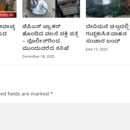
ಅವಾಚ್ಯ
ಜಿಪಿಎಸ್ ಟ್ರಾಕರ್
ದೇವಿಮನೆ ಘಟ್ಟದಲ್ಲಿ 
ಸಿದ
ಹೊಂದಿದ ವಲಸೆ ಪಕ್ಷಿ ಪತ್ತೆ
ಗುಡ್ಡಕುಸಿತ:ವಾಹನ
– ಪೊಲೀಸ್‌ರಿಂದ
ಸಂಚಾರ ಬಂದ್
ಮುಂದುವರೆದ ತನಿಖೆ
June 15, 2025
December 18, 2025
red fields are marked
*