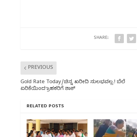
c
itt
at
e
ar
e
e
s
g
e
b
r
A
ra
o
p
m
o
p
SHARE:
k
PREVIOUS
Gold Rate Today/ಚಿನ್ನ ಖರೀದಿ ಸುಲಭವಲ್ಲ.! ಬೆಲೆ
ಏರಿಕೆಯಿಂದ ಗ್ರಾಹಕರಿಗೆ ಶಾಕ್
RELATED POSTS