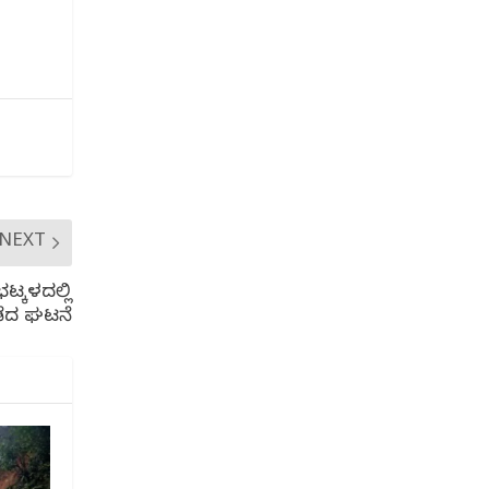
NEXT
ಟ್ಕಳದಲ್ಲಿ
ೆದ ಘಟನೆ