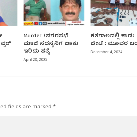
ೋ
Murder /ನಗರಸಭೆ
ಕತಗಾಲದಲ್ಲಿ ಕಾಡು
್ಪರ್
ಮಾಜಿ ಸದಸ್ಯನಿಗೆ ಚಾಕು
ಬೇಟೆ : ಮೂವರ ಬ
ಇರಿದು ಹತ್ಯೆ
December 4, 2024
April 20, 2025
red fields are marked
*