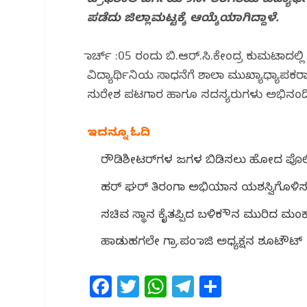
ಪ್ರೌಢಶಾಲೆ ಬರ್ಗಿಯ 9ನೇ ತರಗತಿಯ ವಿದ್ಯಾರ್
o
p
m
ಪಡೆದು ಜಿಲ್ಲಾ‌ಮಟ್ಟಕ್ಕೆ ಆಯ್ಕೆಯಾಗಿದ್ದಾಳೆ.
o
p
k
ಮಾರ್ಚ್ :05 ರಂದು ಬಿ.ಆರ್.ಸಿ.ಕೇಂದ್ರ ಕುಮಟಾದಲ್ಲಿ 
ವಿದ್ಯಾರ್ಥಿನಿಯ ಸಾಧನೆಗೆ ಶಾಲಾ ಮುಖ್ಯಾಧ್ಯಾಪಕರಾ
ಸುರೇಶ ಪಟಗಾರ ಹಾಗೂ ಸದಸ್ಯರುಗಳು ಅಭಿನಂದಿಸಿ,
ಇದನ್ನೂ ಓದಿ
ರೌಡಿಶೀಟರ್‌ಗಳ ಜಗಳ ಬಿಡಿಸಲು ಹೋದ ಪೊಲೀಸರ
ಹರ್ ಘರ್ ತಿರಂಗಾ ಅಭಿಯಾನ ಯಶಸ್ವಿಗೊಳಿಸಲ
ಸಚಿವ ಸ್ಥಾನ ಕೈತಪ್ಪಿದ ಬಳಿಕ ಮೌನ ಮುರಿದ ಮಂಕಾಳ ವ
ಹಾಡುಹಗಲೇ ಗ್ರಾ.ಪಂ ಮಾಜಿ ಅಧ್ಯಕ್ಷನ ಶೂಟೌಟ್
F
T
W
T
S