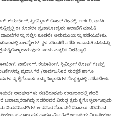
ನು ಮಾಡಿಕೊಟ್ಟಿರುವುದಿಲ್ಲ ಎಂದು ಪ್ರವಾಸೋದ್ಯಮ ಇಲಾಖೆ
ಂಗ್, ಕಯಾಕಿಂಗ್, ಸ್ವೀಮ್ಮಿಂಗ್ ರೋಪ್ ಗೇಮ್ಸ್, ಅರ್ಚರಿ, ಡಾರ್ಟ
ತ್ತಿದ್ದಲ್ಲಿ ಈ ಕೂಡಲೇ ಪ್ರವಾಸೋದ್ಯಮ ಇಲಾಖೆಗೆ ಮಾಹಿತಿ
 ದಾಖಲೆಗಳನ್ನು ಸಲ್ಲಿಸಿ ಕೂಡಲೇ ಅನುಮತಿಯನ್ನು ಪಡೆಯಬೇಕು.
ಬಂದಲ್ಲಿ ಹೋಂಸ್ಟೇಗಳ ಸ್ಥಳ ತಪಾಸಣೆ ನಡೆಸಿ ಅನುಮತಿ ಪತ್ರವನ್ನು
ಮಕೈಗೊಳ್ಳಲಾಗುವುದು ಎಂದು ಎಚ್ಚರಿಕೆ ನೀಡಿದ್ದಾರೆ.
 ಬೋಟಿಂಗ್, ಜಾರ್ಬಿಂಗ್, ಕಯಾಕಿಂಗ್, ಸ್ಟಿಮ್ಮಿಂಗ್ ರೋಪ್ ಗೇಮ್ಸ್,
ಿಕೆಗಳನ್ನು ಪ್ರವಾಸಿಗರ /ಸಾರ್ವಜನಿಕರ ಸುರಕ್ಷತೆ ಹಾಗೂ
ಮಗಳನ್ನು ಕೈಗೊಂಡು ತಮ್ಮ ಸಿಬ್ಬಂದಿಗಳ ನೇತೃತ್ವದಲ್ಲಿ ನಡೆಸಬೇಕು.
ಯಾವುದೇ ಅವಘಡಗಳು ನಡೆದಿರುವುದು ಕಂಡುಬಂದಲ್ಲಿ ಸದರಿ
ೆ ಜವಾಬ್ದಾರರಾಗಿದ್ದು ಸದರಿರವರ ವಿರುದ್ಧ ಕ್ರಮ ಕೈಗೊಳ್ಳಲಾಗುವುದು.
ಖೆಯ ನಿಯಮಾವಳಿಗಳ ಅನುಸಾರ ನೊಂದಣಿ ಮಾಡಲು ಸರಿಯಾದ
ಾಪೇಕ್ಷಣಾ ಪ್ರಮಾಣ ಪತ್ರ ಹಾಗೂ ಪೋಲಿಸ್ ಇಲಾಖೆಯ ನಿರಾಪೇಕ್ಷಣಾ