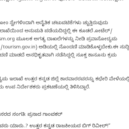
ಹೋಂ ಸ್ಟೇಗಳಿಂದಾಗಿ ಅನೈತಿಕ ಚಟುವಟಿಕೆಗಳು ಹೆಚ್ಚುತ್ತಿರುವುದು
 ಇಲಾಖೆಯಿಂದ ಅನುಮತಿ ಪಡೆಯದಿದ್ದಲ್ಲಿ ಈ ಕೂಡಲೆ ಹೋಟೆಲ್/
ourism.org ಮೂಲಕ ಅಗತ್ಯ ದಾಖಲೆಗಳನ್ನು ನೀಡಿ ಪ್ರವಾಸೋದ್ಯಮ
tourism.gov.in) ಅಡಿಯಲ್ಲಿ ನೊಂದಣಿ ಮಾಡಿಕೊಳ್ಳಬೇಕು.ಈ ಸುದ್ದ
ಮಾಡದೆ ಅನಧಿಕೃತವಾಗಿ ನಡೆಸಿದ್ದಲ್ಲಿ ಸೂಕ್ತ ಕಾನೂನು ಕ್ರಮ
್ಯಮ ಇಲಾಖೆ ಉತ್ತರ ಕನ್ನಡ ಜಿಲ್ಲೆ ಕಾರವಾರರವರನ್ನು ಕಛೇರಿ ವೇಳೆಯಲ್ಲ
 ನಿರ್ದೇಶಕರು ಪ್ರಕಟಣೆಯಲ್ಲಿ ತಿಳಿಸಿದ್ದಾರೆ.
 ಬೇಸರದ ಸಂಗತಿ: ಪ್ರಸಾದ ಗಾಂವಕರ್
ದವರು ಯಾರು..? ಉತ್ತರ ಕನ್ನಡ ರಾಜಕೀಯದ ಬಿಗ್ ರಿವೀಲ್!”