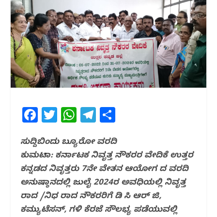
F
T
W
T
S
a
w
h
el
h
c
itt
at
e
ar
ಸುದ್ದಿಬಿಂದು ಬ್ಯೂರೋ ವರದಿ
ಕುಮಟಾ: ಕರ್ನಾಟಕ ನಿವೃತ್ತ ನೌಕರರ ವೇದಿಕೆ ಉತ್ತರ
e
e
s
g
e
ಕನ್ನಡದ ನಿವೃತ್ತರು 7ನೇ ವೇತನ ಆಯೋಗ ದ ವರದಿ
b
r
A
ra
ಅನುಷ್ಠಾನದಲ್ಲಿ ಜುಲೈ 2024ರ ಅವಧಿಯಲ್ಲಿ ನಿವೃತ್ತ
o
p
m
ರಾದ /ನಿಧ ರಾದ ನೌಕರರಿಗೆ ಡಿ ಸಿ ಆರ್ ಜಿ,
o
p
ಕಮ್ಯುಟೆಸನ್, ಗಳಿ ಕೆರಜೆ ಸೌಲಭ್ಯ ಪಡೆಯುವಲ್ಲಿ