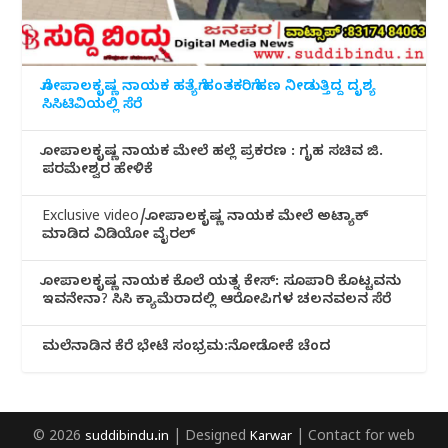
ಗೋಪಾಲಕೃಷ್ಣ ನಾಯಕ ಹತ್ಯೆಗೆ ಹಂತಕರಿಗೆ ಹಣ ನೀಡುತ್ತಿದ್ದ ದೃಶ್ಯ
ಸಿಸಿಟಿವಿಯಲ್ಲಿ ಸೆರೆ
ಗೋಪಾಲಕೃಷ್ಣ ನಾಯಕ ಮೇಲೆ ಹಲ್ಲೆ ಪ್ರಕರಣ : ಗೃಹ ಸಚಿವ ಜಿ.
ಪರಮೇಶ್ವರ ಹೇಳಿಕೆ
Exclusive video/ಗೋಪಾಲಕೃಷ್ಣ ನಾಯಕ ಮೇಲೆ ಅಟ್ಯಾಕ್
ಮಾಡಿದ ವಿಡಿಯೋ ವೈರಲ್
ಗೋಪಾಲಕೃಷ್ಣ ನಾಯಕ ಕೊಲೆ ಯತ್ನ ಕೇಸ್: ಸೂಪಾರಿ ಕೊಟ್ಟವನು
ಇವನೇನಾ? ಸಿಸಿ ಕ್ಯಾಮೆರಾದಲ್ಲಿ ಆರೋಪಿಗಳ ಚಲನವಲನ ಸೆರೆ
ಮಲೆನಾಡಿ‌ನ ಕೆರೆ ಭೇಟೆ ಸಂಭ್ರಮ:ನೋಡೋಕೆ ಚೆಂದ
© 2026
suddibindu.in
| Designed
Karwar
| Contact for web