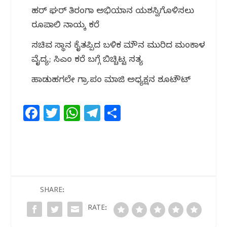
ಹರ್ ಘರ್ ತಿರಂಗಾ ಅಭಿಯಾನ ಯಶಸ್ವಿಗೊಳಿಸಲು
ರೂಪಾಲಿ ನಾಯ್ಕ ಕರೆ
ಸಚಿವ ಸ್ಥಾನ ಕೈತಪ್ಪಿದ ಬಳಿಕ ಮೌನ ಮುರಿದ ಮಂಕಾಳ
ವೈದ್ಯ; ಸಿಎಂ ಕರೆ ಬಗ್ಗೆ ಬಿಚ್ಚಿಟ್ಟ ಸತ್ಯ
ಹಾಡುಹಗಲೇ ಗ್ರಾ.ಪಂ ಮಾಜಿ ಅಧ್ಯಕ್ಷನ ಶೂಟೌಟ್
F
T
W
T
S
a
w
h
el
h
c
itt
at
e
ar
e
e
s
g
e
b
r
A
ra
o
p
m
SHARE:
o
p
RATE:
k