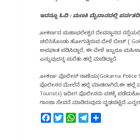
o
p
m
o
p
ಇದನ್ನೂ ಓದಿ : ಮಣಕಿ ಮೈದಾನದಲ್ಲಿ ಪರ್ವ
k
ಗೋಕರ್ಣದ ಮಹಾಭಲೇಶ್ವರ ದೇವಸ್ಥಾನದ ರಸ್ತೆಯಲ್ಲ
ಚಲಿಸಿಕೊಂಡು ಹೋಗುತ್ತಿರುವ ವೇಳೆ ಬೀಚ್‌ ( Gok
ಅಪಘಾತ ಪಡಿಸಿದ್ದಾರೆ, ಈ ವೇಳೆ ಇಬ್ಬರೂ ಮಹಿಳಾ 
ಎನ್ನುವುದನ್ನ ಮರೆತು ಹಲ್ಲೆ ಮಾಡಿದ್ದಾರೆ.
ಗೋಕರ್ಣ ಪೊಲೀಸ್‌ ಠಾಣೆಯ(Gokarna Police S
ಪೊಲೀಸರ ಮೇಲೆನೆ ಹಲ್ಲೆ ಮಾಡಲಾಗಿದೆ,ಈ ಹಲ್ಲೆ 
Tourists) ಇದೀಗ ಪೊಲೀಸರು ವಶಕ್ಕೆ ಪಡೆದುಕೊ
ಗಾಂಜಾ ಸೇವನೆ ಮಾಡಿರುವುದು ದೃಢಪಟ್ಟಿದೆ ಎನ್ನಲಾ
F
T
W
T
S
a
w
h
el
h
c
itt
at
e
ar