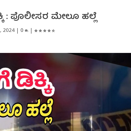
್ಕಿ : ಪೊಲೀಸರ ಮೇಲೂ ಹಲ್ಲೆ
, 2024
|
0
|