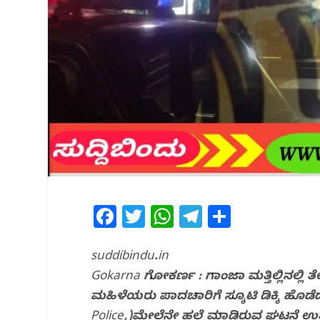
F
T
W
T
S
a
w
h
el
h
c
itt
at
e
ar
suddibindu.in
Gokarna ಗೋಕರ್ಣ : ಗಾಂಜಾ ಮತ್ತಿಲ್ಲಿನಲ್ಲಿ ತ
e
e
s
g
e
ಮಹಿಳೆಯರು ಪಾದಚಾರಿಗೆ ಸ್ಕೂಟಿ ಡಿಕ್ಕಿ ಹ
b
r
A
ra
Police,)ಮೇಲೆನೇ ಹಲ್ಲೆ ಮಾಡಿರುವ ಘಟನೆ ಉತ್