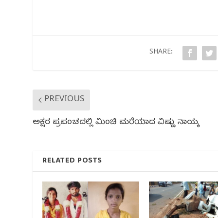
e
e
s
g
e
b
r
A
ra
o
p
m
o
p
SHARE:
k
PREVIOUS
ಅಕ್ಷರ ಪ್ರಪಂಚದಲ್ಲಿ ಮಿಂಚಿ ಮರೆಯಾದ ವಿಷ್ಣು ನಾಯ್ಕ
RELATED POSTS