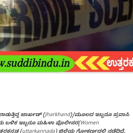
ೆಲಾಡುತ್ತಿದ್ದ ಜಾರ್ಖಡ್‌ (Jharkhand)/ಮೂಲದ ಇಬ್ಬರೂ ಪ್ರವಾಸಿ
ೊಡೆದು ಬಳಿಕ ಇಬ್ಬರೂ ಮಹಿಳಾ ಪೊಲೀಸರ(Women
ತರಕನ್ನಡ (uttarkannada) ಜಿಲ್ಲೆಯ ಗೋಕರ್ಣದಲ್ಲಿ ನಡೆದಿದೆ.