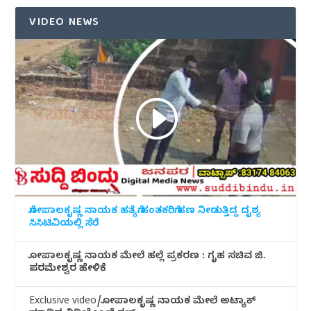
VIDEO NEWS
ಗೋಪಾಲಕೃಷ್ಣ ನಾಯಕ ಹತ್ಯೆಗೆ ಹಂತಕರಿಗೆ ಹಣ ನೀಡುತ್ತಿದ್ದ ದೃಶ್ಯ
ಸಿಸಿಟಿವಿಯಲ್ಲಿ ಸೆರೆ
ಗೋಪಾಲಕೃಷ್ಣ ನಾಯಕ ಮೇಲೆ ಹಲ್ಲೆ ಪ್ರಕರಣ : ಗೃಹ ಸಚಿವ ಜಿ.
ಪರಮೇಶ್ವರ ಹೇಳಿಕೆ
Exclusive video/ಗೋಪಾಲಕೃಷ್ಣ ನಾಯಕ ಮೇಲೆ ಅಟ್ಯಾಕ್