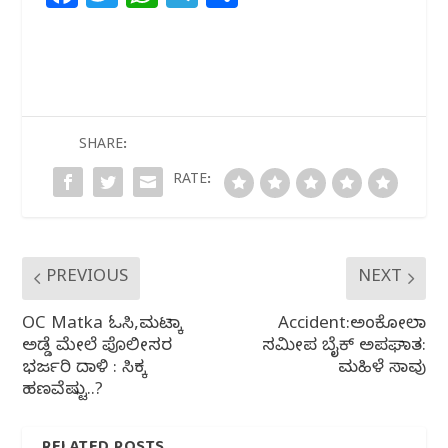
a
w
h
el
h
c
itt
at
e
ar
e
e
s
g
e
b
r
A
ra
o
p
m
SHARE:
o
p
RATE:
k
PREVIOUS
NEXT
OC Matka ಓಸಿ,ಮಟ್ಕಾ
Accident:ಅಂಕೋಲಾ
ಅಡ್ಡೆ ಮೇಲೆ ಪೊಲೀಸರ
ಸಮೀಪ ಬೈಕ್ ಅಪಘಾತ:
ಭರ್ಜರಿ ದಾಳಿ : ಸಿಕ್ಕ
ಮಹಿಳೆ ಸಾವು
ಹಣವೆಷ್ಟು..?
RELATED POSTS