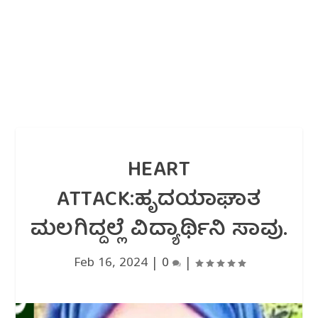
HEART
ATTACK:ಹೃದಯಾಘಾತ
ಮಲಗಿದ್ದಲ್ಲೆ ವಿದ್ಯಾರ್ಥಿನಿ ಸಾವು.
Feb 16, 2024
|
0
|