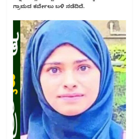
o
p
ಗ್ರಾಮದ ಕರ್ವೇಲು ಬಳಿ ನಡೆದಿದೆ.
k