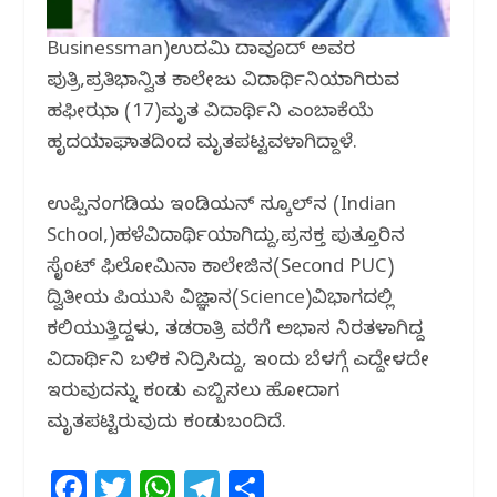
Businessman)ಉದ್ಯಮಿ ದಾವೂದ್‌ ಅವರ
ಪುತ್ರಿ,ಪ್ರತಿಭಾನ್ವಿತ ಕಾಲೇಜು ವಿದ್ಯಾರ್ಥಿನಿಯಾಗಿರುವ
ಹಫೀಝಾ (17)ಮೃತ ವಿದ್ಯಾರ್ಥಿನಿ ಎಂಬಾಕೆಯೆ
ಹೃದಯಾಘಾತದಿಂದ ಮೃತಪಟ್ಟವಳಾಗಿದ್ದಾಳೆ.
ಉಪ್ಪಿನಂಗಡಿಯ ಇಂಡಿಯನ್‌ ಸ್ಕೂಲ್‌ನ (Indian
School,)ಹಳೆವಿದ್ಯಾರ್ಥಿಯಾಗಿದ್ದು,ಪ್ರಸಕ್ತ ಪುತ್ತೂರಿನ
ಸೈಂಟ್‌ ಫಿಲೋಮಿನಾ ಕಾಲೇಜಿನ(Second PUC)
ದ್ವಿತೀಯ ಪಿಯುಸಿ ವಿಜ್ಞಾನ(Science)ವಿಭಾಗದಲ್ಲಿ
ಕಲಿಯುತ್ತಿದ್ದಳು, ತಡರಾತ್ರಿ ವರೆಗೆ ಅಭ್ಯಾಸ ನಿರತಳಾಗಿದ್ದ
ವಿದ್ಯಾರ್ಥಿನಿ ಬಳಿಕ ನಿದ್ರಿಸಿದ್ದು, ಇಂದು ಬೆಳಗ್ಗೆ ಎದ್ದೇಳದೇ
ಇರುವುದನ್ನು ಕಂಡು ಎಬ್ಬಿಸಲು ಹೋದಾಗ
ಮೃತಪಟ್ಟಿರುವುದು ಕಂಡುಬಂದಿದೆ.
F
T
W
T
S