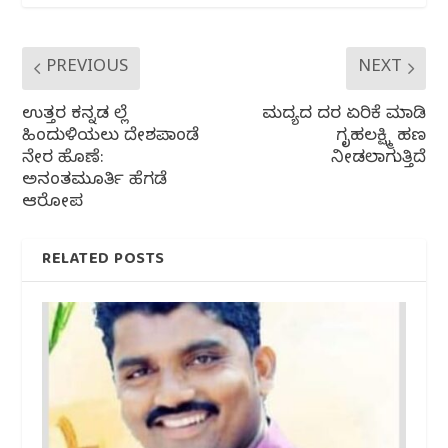
k
PREVIOUS
NEXT
ಉತ್ತರ ಕನ್ನಡ ಜಿಲ್ಲೆ
ಮದ್ಯದ ದರ ಏರಿಕೆ ಮಾಡಿ
ಹಿಂದುಳಿಯಲು ದೇಶಪಾಂಡೆ
ಗೃಹಲಕ್ಷ್ಮಿ ಹಣ
ನೇರ ಹೊಣೆ:
ನೀಡಲಾಗುತ್ತಿದೆ
ಅನಂತಮೂರ್ತಿ ಹೆಗಡೆ‌
ಆರೋಪ
RELATED POSTS