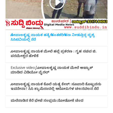
ಗೋಪಾಲಕೃಷ್ಣ ನಾಯಕ ಹತ್ಯೆಗೆ ಹಂತಕರಿಗೆ ಹಣ ನೀಡುತ್ತಿದ್ದ ದೃಶ್ಯ
ಸಿಸಿಟಿವಿಯಲ್ಲಿ ಸೆರೆ
ಗೋಪಾಲಕೃಷ್ಣ ನಾಯಕ ಮೇಲೆ ಹಲ್ಲೆ ಪ್ರಕರಣ : ಗೃಹ ಸಚಿವ ಜಿ.
ಪರಮೇಶ್ವರ ಹೇಳಿಕೆ
Exclusive video/ಗೋಪಾಲಕೃಷ್ಣ ನಾಯಕ ಮೇಲೆ ಅಟ್ಯಾಕ್
ಮಾಡಿದ ವಿಡಿಯೋ ವೈರಲ್
ಗೋಪಾಲಕೃಷ್ಣ ನಾಯಕ ಕೊಲೆ ಯತ್ನ ಕೇಸ್: ಸೂಪಾರಿ ಕೊಟ್ಟವನು
ಇವನೇನಾ? ಸಿಸಿ ಕ್ಯಾಮೆರಾದಲ್ಲಿ ಆರೋಪಿಗಳ ಚಲನವಲನ ಸೆರೆ
ಮಲೆನಾಡಿ‌ನ ಕೆರೆ ಭೇಟೆ ಸಂಭ್ರಮ:ನೋಡೋಕೆ ಚೆಂದ