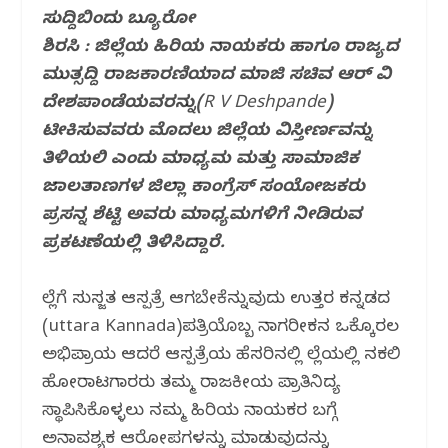
c
itt
at
e
ar
ಸುದ್ದಿಬಿಂದು ಬ್ಯೂರೋ
ಶಿರಸಿ : ಜಿಲ್ಲೆಯ ಹಿರಿಯ ನಾಯಕರು ಹಾಗೂ ರಾಜ್ಯದ
e
e
s
g
e
ಮುತ್ಸದ್ದಿ ರಾಜಕಾರಣಿಯಾದ ಮಾಜಿ ಸಚಿವ ಆರ್ ವಿ
b
r
A
ra
ದೇಶಪಾಂಡೆಯವರನ್ನು(R V Deshpande)
o
p
m
ಟೀಕಿಸುವವರು ಮೊದಲು ಜಿಲ್ಲೆಯ ವಿಸ್ತೀರ್ಣವನ್ನು
o
p
ತಿಳಿಯಲಿ ಎಂದು ಮಾಧ್ಯಮ ಮತ್ತು ಸಾಮಾಜಿಕ
k
ಜಾಲತಾಣಗಳ ಜಿಲ್ಲಾ ಕಾಂಗ್ರೆಸ್ ಸಂಯೋಜಕರು
ಪ್ರಸನ್ನ ಶೆಟ್ಟಿ ಅವರು ಮಾಧ್ಯಮಗಳಿಗೆ ನೀಡಿರುವ
ಪ್ರಕಟಣೆಯಲ್ಲಿ ತಿಳಿಸಿದ್ದಾರೆ.
ಜಿಲ್ಲೆಗೆ ಸುಸಜ್ಜಿತ ಆಸ್ಪತ್ರೆ ಆಗಬೇಕೆನ್ನುವುದು ಉತ್ತರ ಕನ್ನಡದ
(uttara Kannada)ಪತ್ರಿಯೊಬ್ಬ ನಾಗರೀಕನ ಒಕ್ಕೊರಲ
ಅಭಿಪ್ರಾಯ ಆದರೆ ಆಸ್ಪತ್ರೆಯ ಹೆಸರಿನಲ್ಲಿ ಜಿಲ್ಲೆಯಲ್ಲಿ ನಕಲಿ
ಹೋರಾಟಗಾರರು ತಮ್ಮ ರಾಜಕೀಯ ಪ್ರಾತಿನಿದ್ಯ
ಸ್ಥಾಪಿಸಿಕೊಳ್ಳಲು ನಮ್ಮ ಹಿರಿಯ ನಾಯಕರ ಬಗ್ಗೆ
ಅನಾವಶ್ಯಕ ಆರೋಪಗಳನ್ನು ಮಾಡುವುದನ್ನು