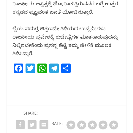
ರಾಜಕೀಯ ಅಸ್ತಿತ್ವಕ್ಕೆ ಹೋರಾಡುತ್ತಿರುವವರ ಬಗ್ಗೆ ಉತ್ತರ
ಕನ್ನಡದ ಪ್ರಜ್ಞವಂತ ಜನತೆ ಯೋಚಿಸುತ್ತಾರೆ.
ಜಿಲ್ಲೆಯ ಸಮಗ್ರ ಚಿತ್ರಣವೇ ತಿಳಿಯದ ಉದ್ಯಮಿಗಳು
ರಾಜಕೀಯ ಪ್ರವೇಶಕ್ಕೆ ಕುಚೇಷ್ಟೆಗಳ ಮಾತನಾಡುವುದನ್ನು
ನಿಲ್ಲಿಸಬೇಕೆಂದು ಪ್ರಸನ್ನ ಶೆಟ್ಟಿ ತಮ್ಮ ಹೇಳಿಕೆ ಮೂಲಕ
ತಿಳಿಸಿದ್ದಾರೆ.
F
T
W
T
S
a
w
h
el
h
c
itt
at
e
ar
e
e
s
g
e
b
r
A
ra
o
p
m
SHARE:
o
p
RATE: