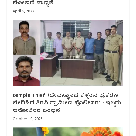
ಘೋಷಣೆ ಸಾಧ್ಯತೆ
April 6, 2023
temple Thief /ದೇವಸ್ಥಾನದ ಕಳ್ಳತನ ಪ್ರಕರಣ
ಭೇದಿಸಿದ ಶಿರಸಿ ಗ್ರಾಮೀಣ ಪೊಲೀಸರು : ಇಬ್ಬರು
ಆರೋಪಿತರ ಬಂಧನ
October 19, 2025