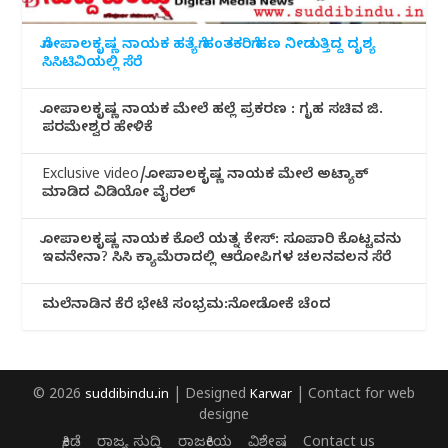
ಗೋಪಾಲಕೃಷ್ಣ ನಾಯಕ ಹತ್ಯೆಗೆ ಹಂತಕರಿಗೆ ಹಣ ನೀಡುತ್ತಿದ್ದ ದೃಶ್ಯ
ಸಿಸಿಟಿವಿಯಲ್ಲಿ ಸೆರೆ
ಗೋಪಾಲಕೃಷ್ಣ ನಾಯಕ ಮೇಲೆ ಹಲ್ಲೆ ಪ್ರಕರಣ : ಗೃಹ ಸಚಿವ ಜಿ.
ಪರಮೇಶ್ವರ ಹೇಳಿಕೆ
Exclusive video/ಗೋಪಾಲಕೃಷ್ಣ ನಾಯಕ ಮೇಲೆ ಅಟ್ಯಾಕ್
ಮಾಡಿದ ವಿಡಿಯೋ ವೈರಲ್
ಗೋಪಾಲಕೃಷ್ಣ ನಾಯಕ ಕೊಲೆ ಯತ್ನ ಕೇಸ್: ಸೂಪಾರಿ ಕೊಟ್ಟವನು
ಇವನೇನಾ? ಸಿಸಿ ಕ್ಯಾಮೆರಾದಲ್ಲಿ ಆರೋಪಿಗಳ ಚಲನವಲನ ಸೆರೆ
ಮಲೆನಾಡಿ‌ನ ಕೆರೆ ಭೇಟೆ ಸಂಭ್ರಮ:ನೋಡೋಕೆ ಚೆಂದ
© 2026
suddibindu.in
| Designed
Karwar
| Contact for web
designe
ಕ್ರೀಡೆ
ರಾಜ್ಯ ಸುದ್ದಿ
ರಾಜಕೀಯ
ವಿಶೇಷ
Contact us