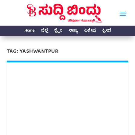
Home
ಜಿಲ್ಲೆ
ಕ್ರೈಂ
ರಾಜ್ಯ
ವಿಶೇಷ
ಕ್ರೀಡೆ
TAG:
YASHWANTPUR