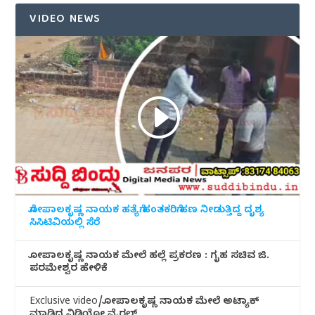
VIDEO NEWS
ಗೋಪಾಲಕೃಷ್ಣ ನಾಯಕ ಹತ್ಯೆಗೆ ಹಂತಕರಿಗೆ ಹಣ ನೀಡುತ್ತಿದ್ದ ದೃಶ್ಯ
ಸಿಸಿಟಿವಿಯಲ್ಲಿ ಸೆರೆ
ಗೋಪಾಲಕೃಷ್ಣ ನಾಯಕ ಮೇಲೆ ಹಲ್ಲೆ ಪ್ರಕರಣ : ಗೃಹ ಸಚಿವ ಜಿ.
ಪರಮೇಶ್ವರ ಹೇಳಿಕೆ
Exclusive video/ಗೋಪಾಲಕೃಷ್ಣ ನಾಯಕ ಮೇಲೆ ಅಟ್ಯಾಕ್