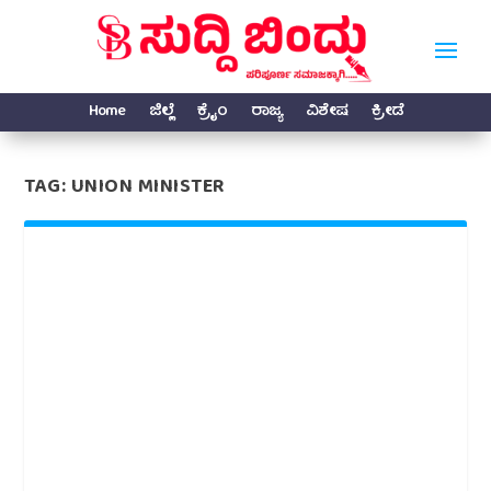
Home
ಜಿಲ್ಲೆ
ಕ್ರೈಂ
ರಾಜ್ಯ
ವಿಶೇಷ
ಕ್ರೀಡೆ
TAG:
UNION MINISTER