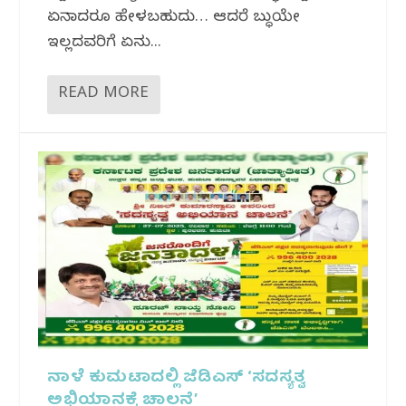
ಏನಾದರೂ ಹೇಳಬಹುದು… ಆದರೆ ಬುದ್ಧಿಯೇ
ಇಲ್ಲದವರಿಗೆ ಏನು...
READ MORE
ನಾಳೆ ಕುಮಟಾದಲ್ಲಿ ಜೆಡಿಎಸ್ ‘ಸದಸ್ಯತ್ವ
ಅಭಿಯಾನಕ್ಕೆ ಚಾಲನೆ’