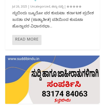
Jul 26, 2025
|
Uncategorized
,
ಜಿಲ್ಲಾ ಸುದ್ದಿ
|
ಸುದ್ದಿಬಿಂದು ಬ್ಯೂರೋ ವರದಿ ಕುಮಟಾ: ಕರ್ನಾಟಕ ಪ್ರದೇಶ
ಜನತಾ ದಳ (ಜಾತ್ಯಾತೀತ) ವತಿಯಿಂದ ಕುಮಟಾ
ಹೊನ್ನಾವರ ವಿಧಾನಸಭಾ...
READ MORE