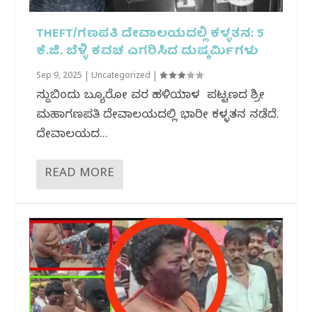
THEFT/ಗಣಪತಿ ದೇವಾಲಯದಲ್ಲಿ ಕಳ್ಳತನ: 5
ಕೆ.ಜಿ. ಬೆಳ್ಳಿ ಕವಚ ಎಗರಿಸಿದ ದುಷ್ಕರ್ಮಿಗಳು
Sep 9, 2025
|
Uncategorized
|
ಸುದ್ದಿಬಿಂದು ಬ್ಯೂರೋ ವರದಿ ಹಳಿಯಾಳ ಪಟ್ಟಣದ ಶ್ರೀ
ಮಹಾಗಣಪತಿ ದೇವಾಲಯದಲ್ಲಿ ಭಾರೀ ಕಳ್ಳತನ ನಡೆದಿದೆ.
ದೇವಾಲಯದ...
READ MORE