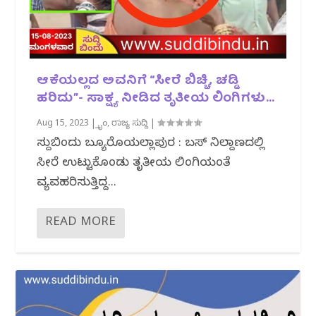
ಆಕೆಯಲ್ಲದ ಅವನಿಗೆ “ಸೀರೆ ಬಿಚ್ಚಿ, ಚಡ್ಡಿ
ಹರಿದು”- ಸಾಕ್ಷ್ಯ ನೀಡಿದ ತೃತೀಯ ಲಿಂಗಿಗಳು…
Aug 15, 2023
|
ಕ್ರೈಂ
,
ರಾಜ್ಯ ಸುದ್ದಿ
|
ಸುದ್ದಿಬಿಂದು ಬ್ಯೂರೊಯಲ್ಲಾಪುರ : ಬಸ್ ನಿಲ್ದಾಣದಲ್ಲಿ
ಸೀರೆ ಉಟ್ಟುಕೊಂಡು ತೃತೀಯ ಲಿಂಗಿಯಂತೆ
ವ್ಯವಹರಿಸುತ್ತಿದ್ದ...
READ MORE