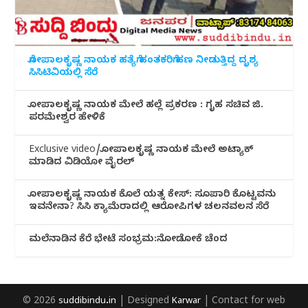
ಗೋಪಾಲಕೃಷ್ಣ ನಾಯಕ ಹತ್ಯೆಗೆ ಹಂತಕರಿಗೆ ಹಣ ನೀಡುತ್ತಿದ್ದ ದೃಶ್ಯ
ಸಿಸಿಟಿವಿಯಲ್ಲಿ ಸೆರೆ
ಗೋಪಾಲಕೃಷ್ಣ ನಾಯಕ ಮೇಲೆ ಹಲ್ಲೆ ಪ್ರಕರಣ : ಗೃಹ ಸಚಿವ ಜಿ.
ಪರಮೇಶ್ವರ ಹೇಳಿಕೆ
Exclusive video/ಗೋಪಾಲಕೃಷ್ಣ ನಾಯಕ ಮೇಲೆ ಅಟ್ಯಾಕ್
ಮಾಡಿದ ವಿಡಿಯೋ ವೈರಲ್
ಗೋಪಾಲಕೃಷ್ಣ ನಾಯಕ ಕೊಲೆ ಯತ್ನ ಕೇಸ್: ಸೂಪಾರಿ ಕೊಟ್ಟವನು
ಇವನೇನಾ? ಸಿಸಿ ಕ್ಯಾಮೆರಾದಲ್ಲಿ ಆರೋಪಿಗಳ ಚಲನವಲನ ಸೆರೆ
ಮಲೆನಾಡಿ‌ನ ಕೆರೆ ಭೇಟೆ ಸಂಭ್ರಮ:ನೋಡೋಕೆ ಚೆಂದ
© 2026
suddibindu.in
| Designed
Karwar
| Contact for web