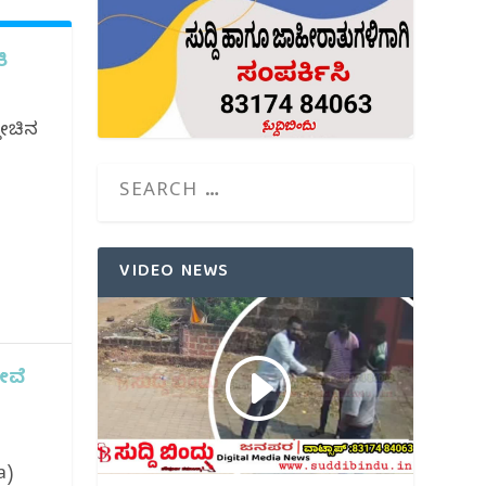
ಿ
ತೀಚಿನ
VIDEO NEWS
ೇವೆ
a)