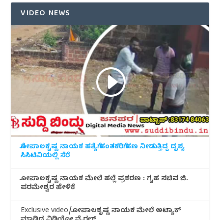
VIDEO NEWS
ಗೋಪಾಲಕೃಷ್ಣ ನಾಯಕ ಹತ್ಯೆಗೆ ಹಂತಕರಿಗೆ ಹಣ ನೀಡುತ್ತಿದ್ದ ದೃಶ್ಯ
ಸಿಸಿಟಿವಿಯಲ್ಲಿ ಸೆರೆ
ಗೋಪಾಲಕೃಷ್ಣ ನಾಯಕ ಮೇಲೆ ಹಲ್ಲೆ ಪ್ರಕರಣ : ಗೃಹ ಸಚಿವ ಜಿ.
ಪರಮೇಶ್ವರ ಹೇಳಿಕೆ
Exclusive video/ಗೋಪಾಲಕೃಷ್ಣ ನಾಯಕ ಮೇಲೆ ಅಟ್ಯಾಕ್