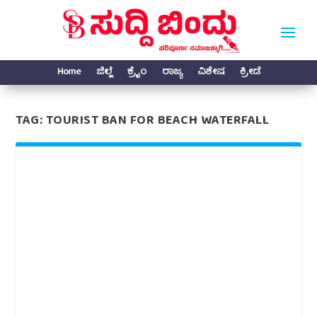
Home
ಜಿಲ್ಲೆ
ಕ್ರೈಂ
ರಾಜ್ಯ
ವಿಶೇಷ
ಕ್ರೀಡೆ
TAG:
TOURIST BAN FOR BEACH WATERFALL