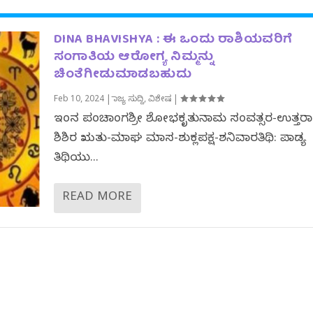
DINA BHAVISHYA : ಈ ಒಂದು ರಾಶಿಯವರಿಗೆ
ಸಂಗಾತಿಯ ಆರೋಗ್ಯ ನಿಮ್ಮನ್ನು
ಚಿಂತೆಗೀಡುಮಾಡಬಹುದು
Feb 10, 2024
|
ರಾಜ್ಯ ಸುದ್ದಿ
,
ವಿಶೇಷ
|
ಇಂದಿನ ಪಂಚಾಂಗಶ್ರೀ ಶೋಭಕೃತುನಾಮ ಸಂವತ್ಸರ-ಉತ್ತ
ಶಿಶಿರ ಋತು-ಮಾಘ ಮಾಸ-ಶುಕ್ಲಪಕ್ಷ-ಶನಿವಾರತಿಥಿ: ಪಾಡ್ಯ
ತಿಥಿಯು...
READ MORE