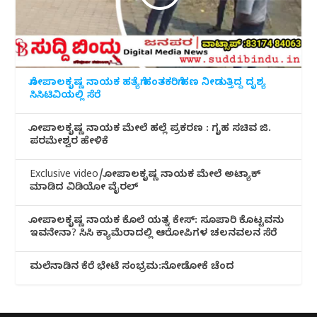
ಗೋಪಾಲಕೃಷ್ಣ ನಾಯಕ ಹತ್ಯೆಗೆ ಹಂತಕರಿಗೆ ಹಣ ನೀಡುತ್ತಿದ್ದ ದೃಶ್ಯ
ಸಿಸಿಟಿವಿಯಲ್ಲಿ ಸೆರೆ
ಗೋಪಾಲಕೃಷ್ಣ ನಾಯಕ ಮೇಲೆ ಹಲ್ಲೆ ಪ್ರಕರಣ : ಗೃಹ ಸಚಿವ ಜಿ.
ಪರಮೇಶ್ವರ ಹೇಳಿಕೆ
Exclusive video/ಗೋಪಾಲಕೃಷ್ಣ ನಾಯಕ ಮೇಲೆ ಅಟ್ಯಾಕ್
ಮಾಡಿದ ವಿಡಿಯೋ ವೈರಲ್
ಗೋಪಾಲಕೃಷ್ಣ ನಾಯಕ ಕೊಲೆ ಯತ್ನ ಕೇಸ್: ಸೂಪಾರಿ ಕೊಟ್ಟವನು
ಇವನೇನಾ? ಸಿಸಿ ಕ್ಯಾಮೆರಾದಲ್ಲಿ ಆರೋಪಿಗಳ ಚಲನವಲನ ಸೆರೆ
ಮಲೆನಾಡಿ‌ನ ಕೆರೆ ಭೇಟೆ ಸಂಭ್ರಮ:ನೋಡೋಕೆ ಚೆಂದ