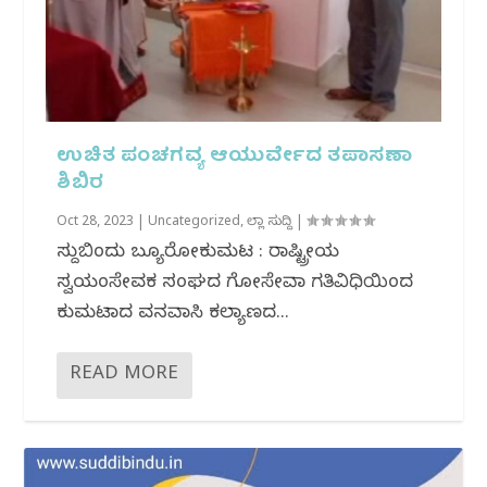
ಉಚಿತ ಪಂಚಗವ್ಯ ಆಯುರ್ವೇದ ತಪಾಸಣಾ
ಶಿಬಿರ
Oct 28, 2023
|
Uncategorized
,
ಜಿಲ್ಲಾ ಸುದ್ದಿ
|
ಸುದ್ದಿಬಿಂದು ಬ್ಯೂರೋಕುಮಟ : ರಾಷ್ಟ್ರೀಯ
ಸ್ವಯಂಸೇವಕ ಸಂಘದ ಗೋಸೇವಾ ಗತಿವಿಧಿಯಿಂದ
ಕುಮಟಾದ ವನವಾಸಿ ಕಲ್ಯಾಣದ...
READ MORE