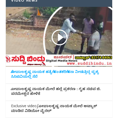
VIDEO NEWS
ಗೋಪಾಲಕೃಷ್ಣ ನಾಯಕ ಹತ್ಯೆಗೆ ಹಂತಕರಿಗೆ ಹಣ ನೀಡುತ್ತಿದ್ದ ದೃಶ್ಯ
ಸಿಸಿಟಿವಿಯಲ್ಲಿ ಸೆರೆ
ಗೋಪಾಲಕೃಷ್ಣ ನಾಯಕ ಮೇಲೆ ಹಲ್ಲೆ ಪ್ರಕರಣ : ಗೃಹ ಸಚಿವ ಜಿ.
ಪರಮೇಶ್ವರ ಹೇಳಿಕೆ
Exclusive video/ಗೋಪಾಲಕೃಷ್ಣ ನಾಯಕ ಮೇಲೆ ಅಟ್ಯಾಕ್
ಮಾಡಿದ ವಿಡಿಯೋ ವೈರಲ್