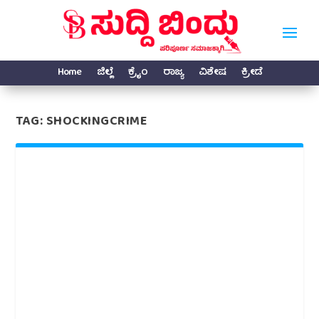
Home
ಜಿಲ್ಲೆ
ಕ್ರೈಂ
ರಾಜ್ಯ
ವಿಶೇಷ
ಕ್ರೀಡೆ
TAG:
SHOCKINGCRIME