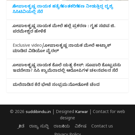
ಗೋಪಾಲಕೃಷ್ಣ ನಾಯಕ ಹತ್ಯೆಗೆ ಹಂತಕರಿಗೆ ಹಣ ನೀಡುತ್ತಿದ್ದ ದೃಶ್ಯ
ಸಿಸಿಟಿವಿಯಲ್ಲಿ ಸೆರೆ
ಗೋಪಾಲಕೃಷ್ಣ ನಾಯಕ ಮೇಲೆ ಹಲ್ಲೆ ಪ್ರಕರಣ : ಗೃಹ ಸಚಿವ ಜಿ.
ಪರಮೇಶ್ವರ ಹೇಳಿಕೆ
Exclusive video/ಗೋಪಾಲಕೃಷ್ಣ ನಾಯಕ ಮೇಲೆ ಅಟ್ಯಾಕ್
ಮಾಡಿದ ವಿಡಿಯೋ ವೈರಲ್
ಗೋಪಾಲಕೃಷ್ಣ ನಾಯಕ ಕೊಲೆ ಯತ್ನ ಕೇಸ್: ಸೂಪಾರಿ ಕೊಟ್ಟವನು
ಇವನೇನಾ? ಸಿಸಿ ಕ್ಯಾಮೆರಾದಲ್ಲಿ ಆರೋಪಿಗಳ ಚಲನವಲನ ಸೆರೆ
ಮಲೆನಾಡಿ‌ನ ಕೆರೆ ಭೇಟೆ ಸಂಭ್ರಮ:ನೋಡೋಕೆ ಚೆಂದ
© 2026
suddibindu.in
| Designed
Karwar
| Contact for web
designe
ಕ್ರೀಡೆ
ರಾಜ್ಯ ಸುದ್ದಿ
ರಾಜಕೀಯ
ವಿಶೇಷ
Contact us