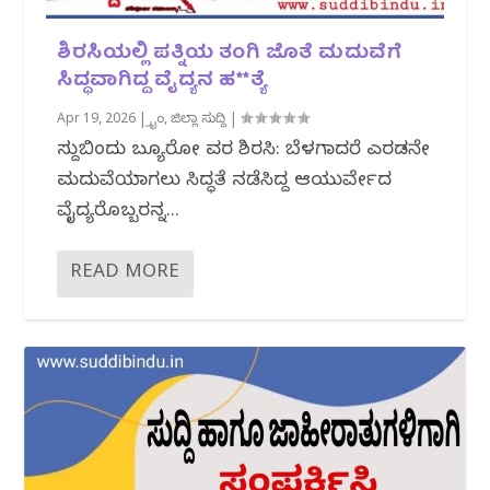
ಶಿರಸಿಯಲ್ಲಿ ಪತ್ನಿಯ ತಂಗಿ ಜೊತೆ ಮದುವೆಗೆ
ಸಿದ್ಧವಾಗಿದ್ದ ವೈದ್ಯನ ಹ**ತ್ಯೆ
Apr 19, 2026
|
ಕ್ರೈಂ
,
ಜಿಲ್ಲಾ ಸುದ್ದಿ
|
ಸುದ್ದಿಬಿಂದು ಬ್ಯೂರೋ ವರದಿ ಶಿರಸಿ: ಬೆಳಗಾದರೆ ಎರಡನೇ
ಮದುವೆಯಾಗಲು ಸಿದ್ಧತೆ ನಡೆಸಿದ್ದ ಆಯುರ್ವೇದ
ವೈದ್ಯರೊಬ್ಬರನ್ನ...
READ MORE