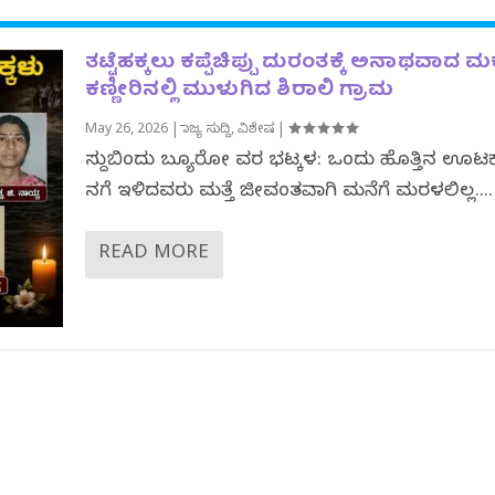
ತಟ್ಟೆಹಕ್ಕಲು ಕಪ್ಪೆಚಿಪ್ಪು ದುರಂತಕ್ಕೆ ಅನಾಥವಾದ ಮಕ
ಕಣ್ಣೀರಿನಲ್ಲಿ ಮುಳುಗಿದ ಶಿರಾಲಿ ಗ್ರಾಮ
May 26, 2026
|
ರಾಜ್ಯ ಸುದ್ದಿ
,
ವಿಶೇಷ
|
ಸುದ್ದಿಬಿಂದು ಬ್ಯೂರೋ ವರದಿ ಭಟ್ಕಳ: ಒಂದು ಹೊತ್ತಿನ ಊಟಕ್
ನದಿಗೆ ಇಳಿದವರು ಮತ್ತೆ ಜೀವಂತವಾಗಿ ಮನೆಗೆ ಮರಳಲಿಲ್ಲ....
READ MORE