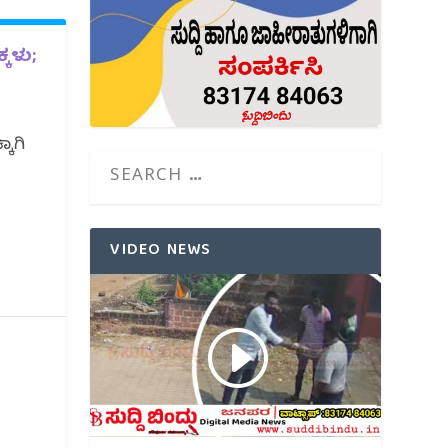
್ಕಳು;
ಕಾಗಿ
VIDEO NEWS