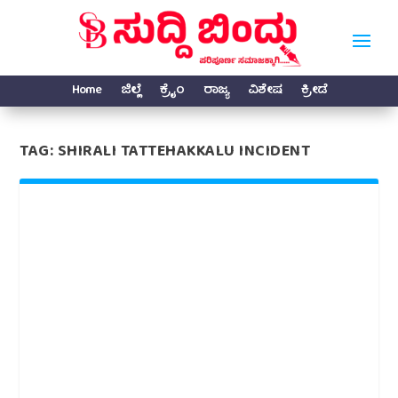
Home
ಜಿಲ್ಲೆ
ಕ್ರೈಂ
ರಾಜ್ಯ
ವಿಶೇಷ
ಕ್ರೀಡೆ
TAG:
SHIRALI TATTEHAKKALU INCIDENT