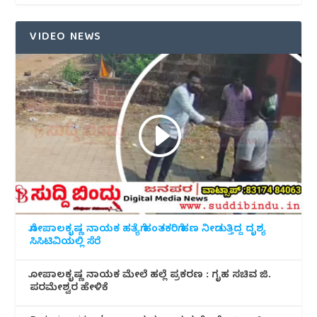
VIDEO NEWS
ಗೋಪಾಲಕೃಷ್ಣ ನಾಯಕ ಹತ್ಯೆಗೆ ಹಂತಕರಿಗೆ ಹಣ ನೀಡುತ್ತಿದ್ದ ದೃಶ್ಯ
ಸಿಸಿಟಿವಿಯಲ್ಲಿ ಸೆರೆ
ಗೋಪಾಲಕೃಷ್ಣ ನಾಯಕ ಮೇಲೆ ಹಲ್ಲೆ ಪ್ರಕರಣ : ಗೃಹ ಸಚಿವ ಜಿ.
ಪರಮೇಶ್ವರ ಹೇಳಿಕೆ