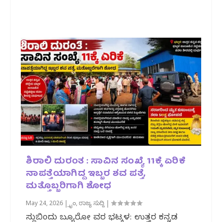
ಶಿರಾಲಿ ದುರಂತ : ಸಾವಿನ ಸಂಖ್ಯೆ 11ಕ್ಕೆ ಏರಿಕೆ
ನಾಪತ್ತೆಯಾಗಿದ್ದ ಇಬ್ಬರ ಶವ ಪತ್ತೆ,
ಮತ್ತೊಬ್ಬರಿಗಾಗಿ ಶೋಧ
May 24, 2026
|
ಕ್ರೈಂ
,
ರಾಜ್ಯ ಸುದ್ದಿ
|
ಸುದ್ದಿಬಿಂದು ಬ್ಯೂರೋ ವರದಿ ಭಟ್ಕಳ: ಉತ್ತರ ಕನ್ನಡ