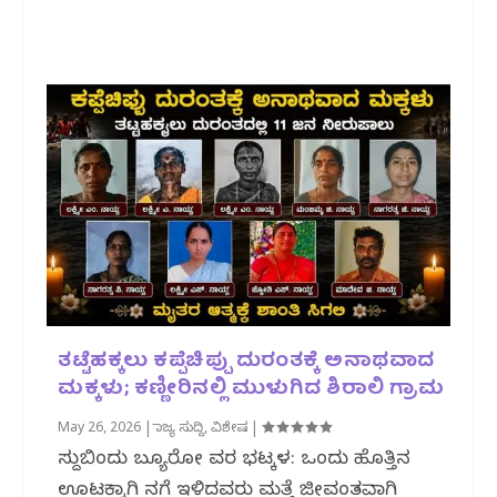
ತಟ್ಟೆಹಕ್ಕಲು ಕಪ್ಪೆಚಿಪ್ಪು ದುರಂತಕ್ಕೆ ಅನಾಥವಾದ
ಮಕ್ಕಳು; ಕಣ್ಣೀರಿನಲ್ಲಿ ಮುಳುಗಿದ ಶಿರಾಲಿ ಗ್ರಾಮ
May 26, 2026
|
ರಾಜ್ಯ ಸುದ್ದಿ
,
ವಿಶೇಷ
|
ಸುದ್ದಿಬಿಂದು ಬ್ಯೂರೋ ವರದಿ ಭಟ್ಕಳ: ಒಂದು ಹೊತ್ತಿನ
ಊಟಕ್ಕಾಗಿ ನದಿಗೆ ಇಳಿದವರು ಮತ್ತೆ ಜೀವಂತವಾಗಿ