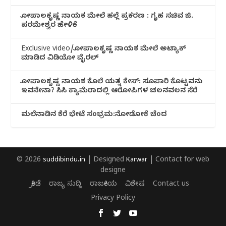
ಗೋಪಾಲಕೃಷ್ಣ ನಾಯಕ ಮೇಲೆ ಹಲ್ಲೆ ಪ್ರಕರಣ : ಗೃಹ ಸಚಿವ ಜಿ.
ಪರಮೇಶ್ವರ ಹೇಳಿಕೆ
Exclusive video/ಗೋಪಾಲಕೃಷ್ಣ ನಾಯಕ ಮೇಲೆ ಅಟ್ಯಾಕ್
ಮಾಡಿದ ವಿಡಿಯೋ ವೈರಲ್
ಗೋಪಾಲಕೃಷ್ಣ ನಾಯಕ ಕೊಲೆ ಯತ್ನ ಕೇಸ್: ಸೂಪಾರಿ ಕೊಟ್ಟವನು
ಇವನೇನಾ? ಸಿಸಿ ಕ್ಯಾಮೆರಾದಲ್ಲಿ ಆರೋಪಿಗಳ ಚಲನವಲನ ಸೆರೆ
ಮಲೆನಾಡಿ‌ನ ಕೆರೆ ಭೇಟೆ ಸಂಭ್ರಮ:ನೋಡೋಕೆ ಚೆಂದ
© 2026
suddibindu.in
| Designed
Karwar
| Contact for web
designe
ಕ್ರೀಡೆ
ರಾಜ್ಯ ಸುದ್ದಿ
ರಾಜಕೀಯ
ವಿಶೇಷ
Contact us
Privacy Policy