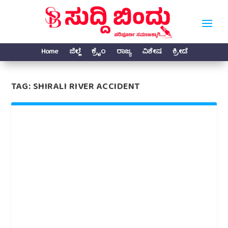
Home
ಜಿಲ್ಲೆ
ಕ್ರೈಂ
ರಾಜ್ಯ
ವಿಶೇಷ
ಕ್ರೀಡೆ
TAG:
SHIRALI RIVER ACCIDENT