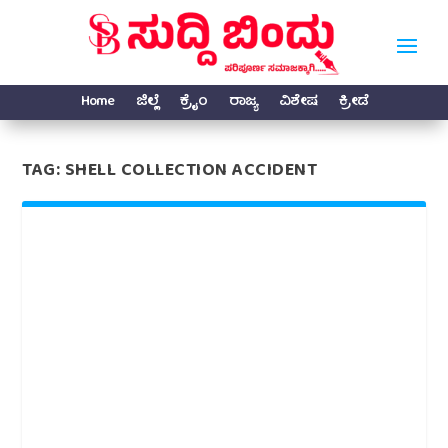
Home
ಜಿಲ್ಲೆ
ಕ್ರೈಂ
ರಾಜ್ಯ
ವಿಶೇಷ
ಕ್ರೀಡೆ
TAG:
SHELL COLLECTION ACCIDENT