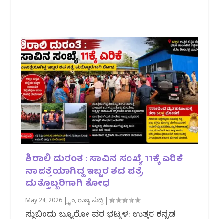
ಶಿರಾಲಿ ದುರಂತ : ಸಾವಿನ ಸಂಖ್ಯೆ 11ಕ್ಕೆ ಏರಿಕೆ
ನಾಪತ್ತೆಯಾಗಿದ್ದ ಇಬ್ಬರ ಶವ ಪತ್ತೆ,
ಮತ್ತೊಬ್ಬರಿಗಾಗಿ ಶೋಧ
May 24, 2026
|
ಕ್ರೈಂ
,
ರಾಜ್ಯ ಸುದ್ದಿ
|
ಸುದ್ದಿಬಿಂದು ಬ್ಯೂರೋ ವರದಿ ಭಟ್ಕಳ: ಉತ್ತರ ಕನ್ನಡ