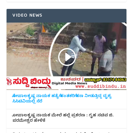
VIDEO NEWS
ಗೋಪಾಲಕೃಷ್ಣ ನಾಯಕ ಹತ್ಯೆಗೆ ಹಂತಕರಿಗೆ ಹಣ ನೀಡುತ್ತಿದ್ದ ದೃಶ್ಯ
ಸಿಸಿಟಿವಿಯಲ್ಲಿ ಸೆರೆ
ಗೋಪಾಲಕೃಷ್ಣ ನಾಯಕ ಮೇಲೆ ಹಲ್ಲೆ ಪ್ರಕರಣ : ಗೃಹ ಸಚಿವ ಜಿ.
ಪರಮೇಶ್ವರ ಹೇಳಿಕೆ