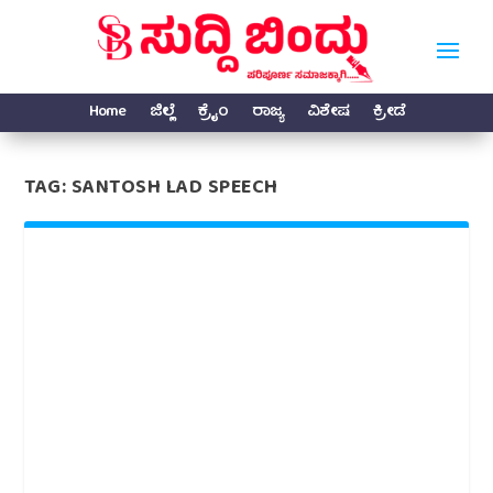
Home
ಜಿಲ್ಲೆ
ಕ್ರೈಂ
ರಾಜ್ಯ
ವಿಶೇಷ
ಕ್ರೀಡೆ
TAG:
SANTOSH LAD SPEECH