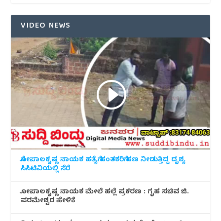
VIDEO NEWS
ಗೋಪಾಲಕೃಷ್ಣ ನಾಯಕ ಹತ್ಯೆಗೆ ಹಂತಕರಿಗೆ ಹಣ ನೀಡುತ್ತಿದ್ದ ದೃಶ್ಯ
ಸಿಸಿಟಿವಿಯಲ್ಲಿ ಸೆರೆ
ಗೋಪಾಲಕೃಷ್ಣ ನಾಯಕ ಮೇಲೆ ಹಲ್ಲೆ ಪ್ರಕರಣ : ಗೃಹ ಸಚಿವ ಜಿ.
ಪರಮೇಶ್ವರ ಹೇಳಿಕೆ