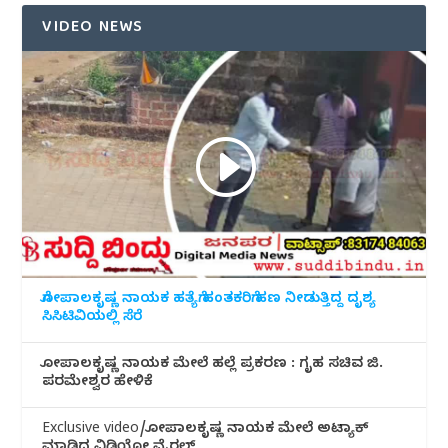
VIDEO NEWS
ಗೋಪಾಲಕೃಷ್ಣ ನಾಯಕ ಹತ್ಯೆಗೆ ಹಂತಕರಿಗೆ ಹಣ ನೀಡುತ್ತಿದ್ದ ದೃಶ್ಯ
ಸಿಸಿಟಿವಿಯಲ್ಲಿ ಸೆರೆ
ಗೋಪಾಲಕೃಷ್ಣ ನಾಯಕ ಮೇಲೆ ಹಲ್ಲೆ ಪ್ರಕರಣ : ಗೃಹ ಸಚಿವ ಜಿ.
ಪರಮೇಶ್ವರ ಹೇಳಿಕೆ
Exclusive video/ಗೋಪಾಲಕೃಷ್ಣ ನಾಯಕ ಮೇಲೆ ಅಟ್ಯಾಕ್