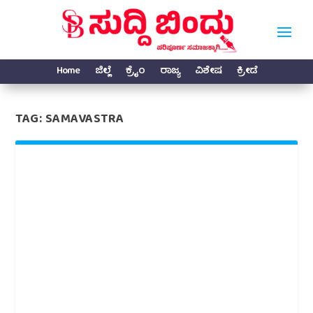
Home
ಜಿಲ್ಲೆ
ಕ್ರೈಂ
ರಾಜ್ಯ
ವಿಶೇಷ
ಕ್ರೀಡೆ
TAG:
SAMAVASTRA