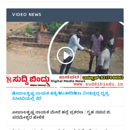
VIDEO NEWS
ಗೋಪಾಲಕೃಷ್ಣ ನಾಯಕ ಹತ್ಯೆಗೆ ಹಂತಕರಿಗೆ ಹಣ ನೀಡುತ್ತಿದ್ದ ದೃಶ್ಯ
ಸಿಸಿಟಿವಿಯಲ್ಲಿ ಸೆರೆ
ಗೋಪಾಲಕೃಷ್ಣ ನಾಯಕ ಮೇಲೆ ಹಲ್ಲೆ ಪ್ರಕರಣ : ಗೃಹ ಸಚಿವ ಜಿ.
ಪರಮೇಶ್ವರ ಹೇಳಿಕೆ