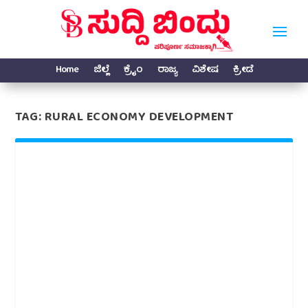
Home
ಜಿಲ್ಲೆ
ಕ್ರೈಂ
ರಾಜ್ಯ
ವಿಶೇಷ
ಕ್ರೀಡೆ
TAG:
RURAL ECONOMY DEVELOPMENT