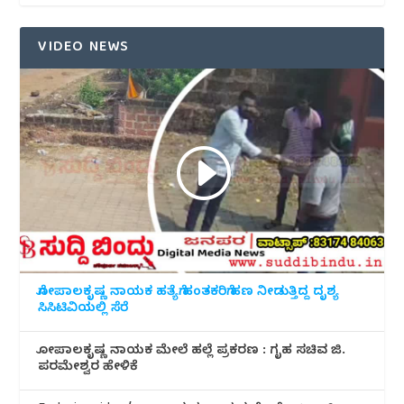
VIDEO NEWS
ಗೋಪಾಲಕೃಷ್ಣ ನಾಯಕ ಹತ್ಯೆಗೆ ಹಂತಕರಿಗೆ ಹಣ ನೀಡುತ್ತಿದ್ದ ದೃಶ್ಯ
ಸಿಸಿಟಿವಿಯಲ್ಲಿ ಸೆರೆ
ಗೋಪಾಲಕೃಷ್ಣ ನಾಯಕ ಮೇಲೆ ಹಲ್ಲೆ ಪ್ರಕರಣ : ಗೃಹ ಸಚಿವ ಜಿ.
ಪರಮೇಶ್ವರ ಹೇಳಿಕೆ