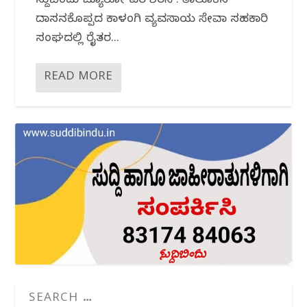
ಸುದ್ದಿಬಿಂದು ಬ್ಯೂರೋ ವರದಿ ಶಿರಸಿ : ತಾಲೂಕಿನ
ದಾಸನಕೊಪ್ಪದ ಕಾಳಂಗಿ ವ್ಯವಸಾಯ ಸೇವಾ ಸಹಕಾರಿ
ಸಂಘದಲ್ಲಿ ರೈತರ...
READ MORE