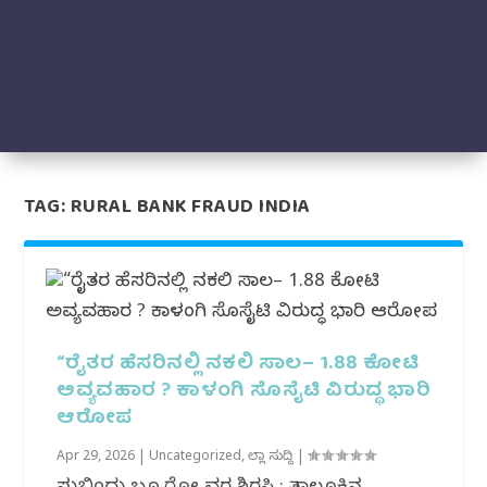
TAG:
RURAL BANK FRAUD INDIA
“ರೈತರ ಹೆಸರಿನಲ್ಲಿ ನಕಲಿ ಸಾಲ– 1.88 ಕೋಟಿ
ಅವ್ಯವಹಾರ ? ಕಾಳಂಗಿ ಸೊಸೈಟಿ ವಿರುದ್ಧ ಭಾರಿ
ಆರೋಪ
Apr 29, 2026
|
Uncategorized
,
ಜಿಲ್ಲಾ ಸುದ್ದಿ
|