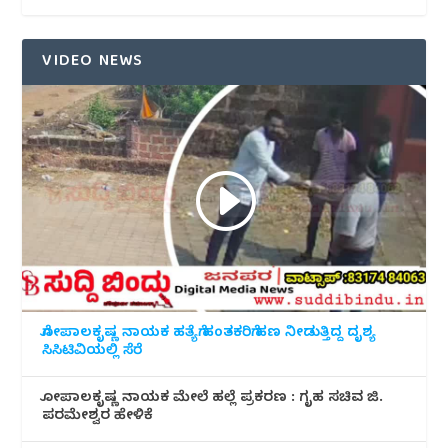
VIDEO NEWS
ಗೋಪಾಲಕೃಷ್ಣ ನಾಯಕ ಹತ್ಯೆಗೆ ಹಂತಕರಿಗೆ ಹಣ ನೀಡುತ್ತಿದ್ದ ದೃಶ್ಯ
ಸಿಸಿಟಿವಿಯಲ್ಲಿ ಸೆರೆ
ಗೋಪಾಲಕೃಷ್ಣ ನಾಯಕ ಮೇಲೆ ಹಲ್ಲೆ ಪ್ರಕರಣ : ಗೃಹ ಸಚಿವ ಜಿ.
ಪರಮೇಶ್ವರ ಹೇಳಿಕೆ