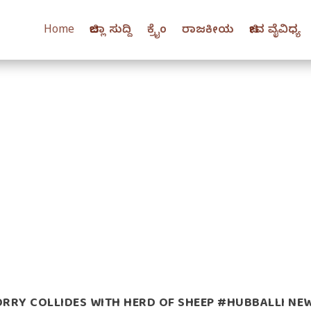
Home
ಜಿಲ್ಲಾ ಸುದ್ದಿ
ಕ್ರೈಂ
ರಾಜಕೀಯ
ಜೀವ ವೈವಿಧ್ಯ
RRY COLLIDES WITH HERD OF SHEEP #HUBBALLI NE