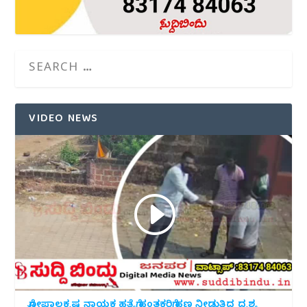
VIDEO NEWS
ಗೋಪಾಲಕೃಷ್ಣ ನಾಯಕ ಹತ್ಯೆಗೆ ಹಂತಕರಿಗೆ ಹಣ ನೀಡುತ್ತಿದ್ದ ದೃಶ್ಯ