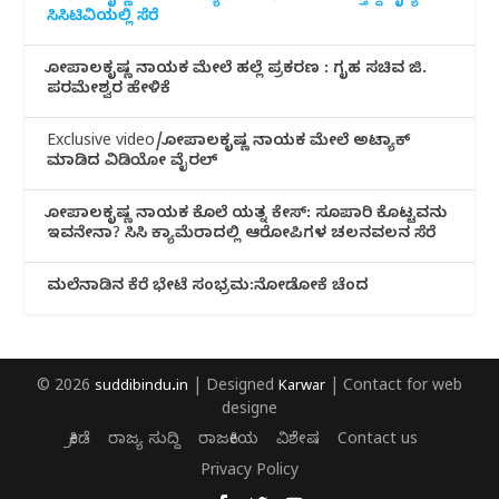
ಸಿಸಿಟಿವಿಯಲ್ಲಿ ಸೆರೆ
ಗೋಪಾಲಕೃಷ್ಣ ನಾಯಕ ಮೇಲೆ ಹಲ್ಲೆ ಪ್ರಕರಣ : ಗೃಹ ಸಚಿವ ಜಿ.
ಪರಮೇಶ್ವರ ಹೇಳಿಕೆ
Exclusive video/ಗೋಪಾಲಕೃಷ್ಣ ನಾಯಕ ಮೇಲೆ ಅಟ್ಯಾಕ್
ಮಾಡಿದ ವಿಡಿಯೋ ವೈರಲ್
ಗೋಪಾಲಕೃಷ್ಣ ನಾಯಕ ಕೊಲೆ ಯತ್ನ ಕೇಸ್: ಸೂಪಾರಿ ಕೊಟ್ಟವನು
ಇವನೇನಾ? ಸಿಸಿ ಕ್ಯಾಮೆರಾದಲ್ಲಿ ಆರೋಪಿಗಳ ಚಲನವಲನ ಸೆರೆ
ಮಲೆನಾಡಿ‌ನ ಕೆರೆ ಭೇಟೆ ಸಂಭ್ರಮ:ನೋಡೋಕೆ ಚೆಂದ
© 2026
suddibindu.in
| Designed
Karwar
| Contact for web
designe
ಕ್ರೀಡೆ
ರಾಜ್ಯ ಸುದ್ದಿ
ರಾಜಕೀಯ
ವಿಶೇಷ
Contact us
Privacy Policy