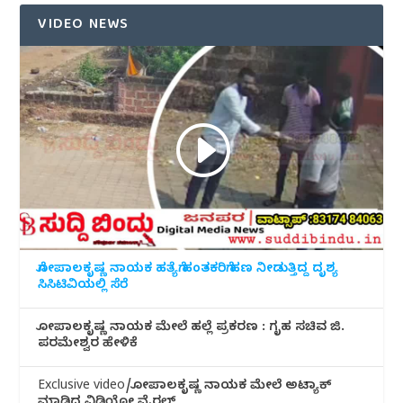
VIDEO NEWS
ಗೋಪಾಲಕೃಷ್ಣ ನಾಯಕ ಹತ್ಯೆಗೆ ಹಂತಕರಿಗೆ ಹಣ ನೀಡುತ್ತಿದ್ದ ದೃಶ್ಯ
ಸಿಸಿಟಿವಿಯಲ್ಲಿ ಸೆರೆ
ಗೋಪಾಲಕೃಷ್ಣ ನಾಯಕ ಮೇಲೆ ಹಲ್ಲೆ ಪ್ರಕರಣ : ಗೃಹ ಸಚಿವ ಜಿ.
ಪರಮೇಶ್ವರ ಹೇಳಿಕೆ
Exclusive video/ಗೋಪಾಲಕೃಷ್ಣ ನಾಯಕ ಮೇಲೆ ಅಟ್ಯಾಕ್