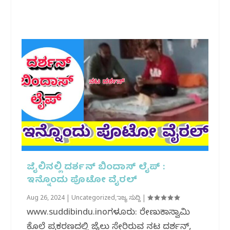
ಜೈಲಿನಲ್ಲಿ ದರ್ಶನ್ ಬಿಂದಾಸ್ ಲೈಪ್ :
ಇನ್ನೊಂದು ಪೊಟೋ ವೈರಲ್
Aug 26, 2024
|
Uncategorized
,
ರಾಜ್ಯ ಸುದ್ದಿ
|
www.suddibindu.inಬೆಂಗಳೂರು: ರೇಣುಕಾಸ್ವಾಮಿ
ಕೊಲೆ‌ ಪ್ರಕರಣದಲ್ಲಿ ಜೈಲು ಸೇರಿರುವ ನಟ ದರ್ಶನ್,