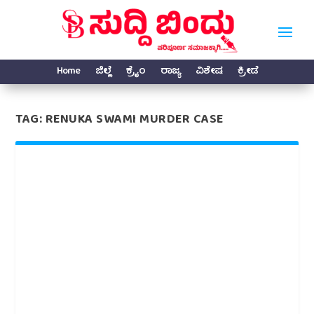
Home
ಜಿಲ್ಲೆ
ಕ್ರೈಂ
ರಾಜ್ಯ
ವಿಶೇಷ
ಕ್ರೀಡೆ
TAG:
RENUKA SWAMI MURDER CASE