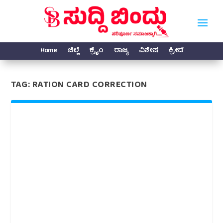
Home
ಜಿಲ್ಲೆ
ಕ್ರೈಂ
ರಾಜ್ಯ
ವಿಶೇಷ
ಕ್ರೀಡೆ
TAG:
RATION CARD CORRECTION