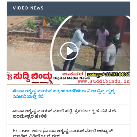
VIDEO NEWS
ಗೋಪಾಲಕೃಷ್ಣ ನಾಯಕ ಹತ್ಯೆಗೆ ಹಂತಕರಿಗೆ ಹಣ ನೀಡುತ್ತಿದ್ದ ದೃಶ್ಯ
ಸಿಸಿಟಿವಿಯಲ್ಲಿ ಸೆರೆ
ಗೋಪಾಲಕೃಷ್ಣ ನಾಯಕ ಮೇಲೆ ಹಲ್ಲೆ ಪ್ರಕರಣ : ಗೃಹ ಸಚಿವ ಜಿ.
ಪರಮೇಶ್ವರ ಹೇಳಿಕೆ
Exclusive video/ಗೋಪಾಲಕೃಷ್ಣ ನಾಯಕ ಮೇಲೆ ಅಟ್ಯಾಕ್