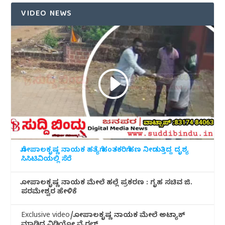
VIDEO NEWS
ಗೋಪಾಲಕೃಷ್ಣ ನಾಯಕ ಹತ್ಯೆಗೆ ಹಂತಕರಿಗೆ ಹಣ ನೀಡುತ್ತಿದ್ದ ದೃಶ್ಯ
ಸಿಸಿಟಿವಿಯಲ್ಲಿ ಸೆರೆ
ಗೋಪಾಲಕೃಷ್ಣ ನಾಯಕ ಮೇಲೆ ಹಲ್ಲೆ ಪ್ರಕರಣ : ಗೃಹ ಸಚಿವ ಜಿ.
ಪರಮೇಶ್ವರ ಹೇಳಿಕೆ
Exclusive video/ಗೋಪಾಲಕೃಷ್ಣ ನಾಯಕ ಮೇಲೆ ಅಟ್ಯಾಕ್