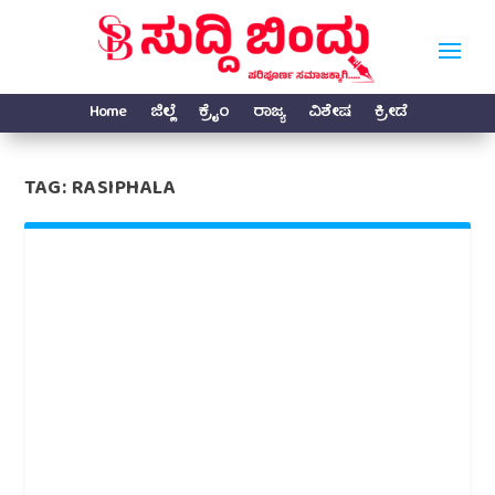
Home
ಜಿಲ್ಲೆ
ಕ್ರೈಂ
ರಾಜ್ಯ
ವಿಶೇಷ
ಕ್ರೀಡೆ
TAG:
RASIPHALA