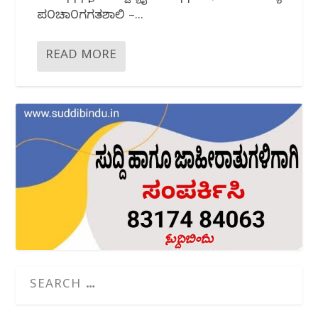
ಪ೦ಚಾ೦ಗಗತಶಾಲಿ –...
READ MORE