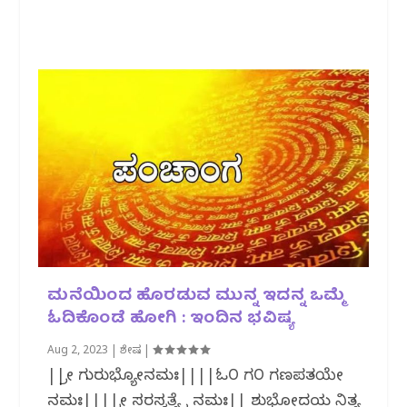
ಮನೆಯಿಂದ ಹೊರಡುವ ಮುನ್ನ ಇದನ್ನ ಒಮ್ಮೆ
ಓದಿಕೊಂಡೆ ಹೋಗಿ : ಇಂದಿನ ಭವಿಷ್ಯ
Aug 2, 2023
|
ವಿಶೇಷ
|
||ಶ್ರೀ ಗುರುಭ್ಯೋನಮಃ||||ಓ೦ ಗ೦ ಗಣಪತಯೇ
ನಮಃ||||ಶ್ರೀ ಸರಸ್ವತ್ಯೈ ನಮಃ|| ಶುಭೋದಯ ನಿತ್ಯ