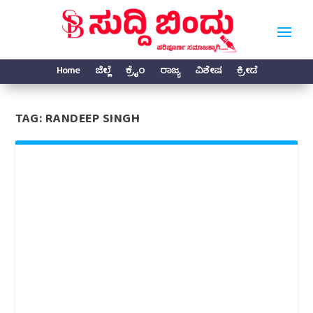
Home
ಜಿಲ್ಲೆ
ಕ್ರೈಂ
ರಾಜ್ಯ
ವಿಶೇಷ
ಕ್ರೀಡೆ
TAG:
RANDEEP SINGH