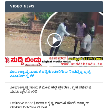
VIDEO NEWS
ಗೋಪಾಲಕೃಷ್ಣ ನಾಯಕ ಹತ್ಯೆಗೆ ಹಂತಕರಿಗೆ ಹಣ ನೀಡುತ್ತಿದ್ದ ದೃಶ್ಯ
ಸಿಸಿಟಿವಿಯಲ್ಲಿ ಸೆರೆ
ಗೋಪಾಲಕೃಷ್ಣ ನಾಯಕ ಮೇಲೆ ಹಲ್ಲೆ ಪ್ರಕರಣ : ಗೃಹ ಸಚಿವ ಜಿ.
ಪರಮೇಶ್ವರ ಹೇಳಿಕೆ
Exclusive video/ಗೋಪಾಲಕೃಷ್ಣ ನಾಯಕ ಮೇಲೆ ಅಟ್ಯಾಕ್